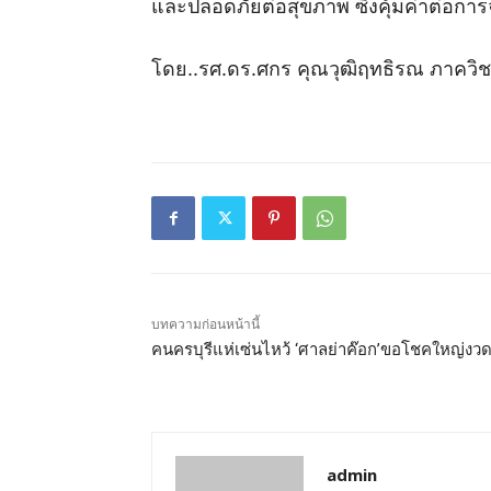
และปลอดภัยต่อสุขภาพ ซึ่งคุ้มค่าต่อการ
โดย..รศ.ดร.ศกร คุณวุฒิฤทธิรณ ภาคว
บทความก่อนหน้านี้
คนครบุรีแห่เซ่นไหว้ ‘ศาลย่าค๊อก’ขอโชคใหญ่งวดน
admin