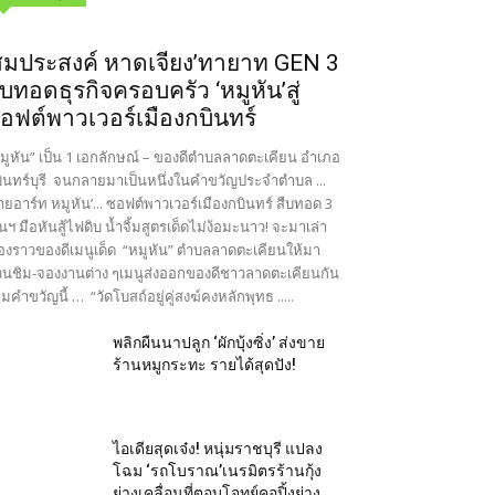
สมประสงค์ หาดเจียง’ทายาท GEN 3
ืบทอดธุรกิจครอบครัว ‘หมูหัน’สู่
อฟต์พาวเวอร์เมืองกบินทร์
มูหัน” เป็น 1 เอกลักษณ์ – ของดีตำบลลาดตะเคียน อำเภอ
ินทร์บุรี จนกลายมาเป็นหนึ่งในคำขวัญประจำตำบล ...
ายอาร์ท หมูหัน’... ซอฟต์พาวเวอร์เมืองกบินทร์ สืบทอด 3
นฯ มือหันสู้ไฟดิบ น้ำจิ้มสูตรเด็ดไม่ง้อมะนาว! จะมาเล่า
ื่องราวของดีเมนูเด็ด “หมูหัน” ตำบลลาดตะเคียนให้มา
นชิม-จองงานต่าง ๆเมนูส่งออกของดีชาวลาดตะเคียนกัน
มคำขวัญนี้ … “วัดโบสถ์อยู่คู่สงฆ์คงหลักพุทธ .....
พลิกผืนนาปลูก ‘ผักบุ้งซิ่ง’ ส่งขาย
ร้านหมูกระทะ รายได้สุดปัง!
ไอเดียสุดเจ๋ง! หนุ่มราชบุรี แปลง
โฉม ‘รถโบราณ’เนรมิตรร้านกุ้ง
ย่างเคลื่อนที่ตอบโจทย์คอปิ้งย่าง