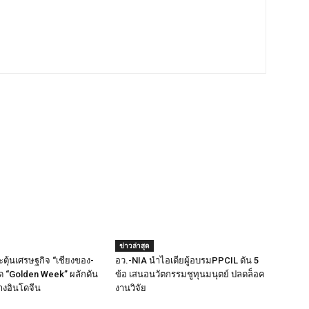
ข่าวล่าสุด
ุ้นเศรษฐกิจ “เชียงของ-
อว.-NIA นำไอเดียผู้อบรมPPCIL ดัน 5
ด “Golden Week” ผลักดัน
ข้อ เสนอนวัตกรรมชูทุนมนุตย์ ปลดล็อค
ทางอินโดจีน
งานวิจัย