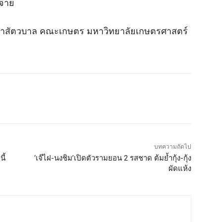
จ่าย
ิชาสัตวบาล คณะเกษตร มหาวิทยาลัยเกษตรศาสตร์
บทความถัดไป
ี้
‘เจ๊ไฝ-นงชิม’เปิดตัวรามยอน 2 รสชาด ต้มย้ำกุ้ง-กุ้ง
ผัดแห้ง