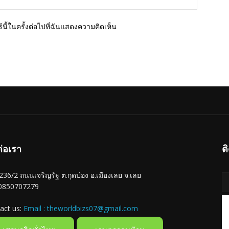
นี้ในครั้งต่อไปที่ฉันแสดงความคิดเห็น
ต่อเรา
ต
ู่ 236/2 ถนนเจริญรัฐ ต.กุดป่อง อ.เมืองเลย จ.เลย
 0850707279
act us:
Email : theworldbizs07@gmail.com