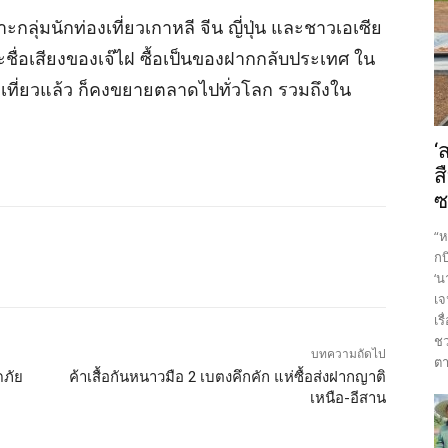
ุ่มนักท่องเที่ยวเกาหลี จีน ญี่ปุ่น และชาวเอเซีย
ชื่อเสียงของเจ๊ไฝ ซื้อเป็นของฝากกลับประเทศ ใน
เที่ยวแล้ว ก็คงขยายตลาดไปทั่วโลก รวมถึงใน
‘
ส
ซ
“ห
กบ
‘น
เจ
เร
ชว
บทความถัดไป
ตา
ดภัย
ค้าเสื้อกันหนาวมือ 2 เบตงคึกคัก แห่ซื้อส่งฝากญาติ
เหนือ-อีสาน