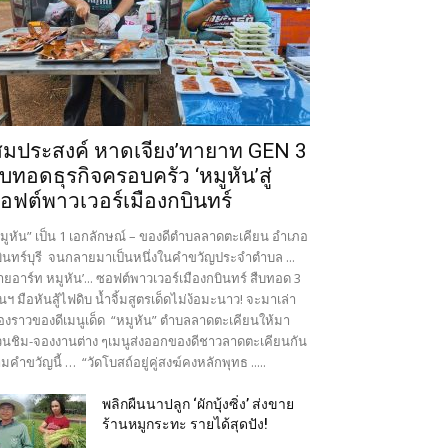
สมประสงค์ หาดเจียง’ทายาท GEN 3
ืบทอดธุรกิจครอบครัว ‘หมูหัน’สู่
อฟต์พาวเวอร์เมืองกบินทร์
มูหัน” เป็น 1 เอกลักษณ์ – ของดีตำบลลาดตะเคียน อำเภอ
ินทร์บุรี จนกลายมาเป็นหนึ่งในคำขวัญประจำตำบล ...
ายอาร์ท หมูหัน’... ซอฟต์พาวเวอร์เมืองกบินทร์ สืบทอด 3
นฯ มือหันสู้ไฟดิบ น้ำจิ้มสูตรเด็ดไม่ง้อมะนาว! จะมาเล่า
ื่องราวของดีเมนูเด็ด “หมูหัน” ตำบลลาดตะเคียนให้มา
นชิม-จองงานต่าง ๆเมนูส่งออกของดีชาวลาดตะเคียนกัน
มคำขวัญนี้ … “วัดโบสถ์อยู่คู่สงฆ์คงหลักพุทธ .....
พลิกผืนนาปลูก ‘ผักบุ้งซิ่ง’ ส่งขาย
ร้านหมูกระทะ รายได้สุดปัง!