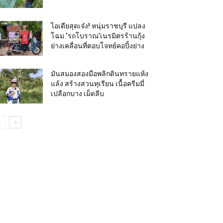
ไอเดียสุดเจ๋ง! หนุ่มราชบุรี แปลง
โฉม ‘รถโบราณ’เนรมิตรร้านกุ้ง
ย่างเคลื่อนที่ตอบโจทย์คอปิ้งย่าง
มันสมองสองมือพลิกดินทรายแห้ง
แล้ง สร้างสวนทุเรียน เนื้อครีมมี่
เปลือกบาง เม็ดลีบ