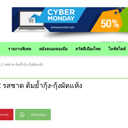
รายงานพิเศษ
คลังสมองสองมือ
สวัสดีเมืองไทย
ไลฟ์สไตล์
2 รสชาด ต้มย้ำกุ้ง-กุ้งผัดแห้ง
รสชาด ต้มย้ำกุ้ง-กุ้งผัดแห้ง
terest
WhatsApp