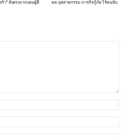
ดก้า” สั่งตรงจากแดนผู้ดี
พท.อุตสาหกรรม-ภารกิจกู้ภัย ไร้คนขับ
ชื่อ*
อีเมล์*
เว็บไซต์