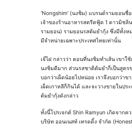
‘Nongshim’ (นงชิม) แบรนด์รามยอนชื่อดัง
เจ้าของร้านอาหารสตรีตฟู้ด 1 ดาวมิชลิน
รามยอน) รามยอนรสต้มยำกุ้ง ซึ่งมีทั้งหมด
มีจำหน่ายเฉพาะประเทศไทยเท่านั้น
เจ๊ไฝ กล่าวว่า ตอนที่นงชิมทำเส้น เขาใช้ม
นงชิมดีมาก ส่วนรสชาติต้มยำก็เป็นสูตร
บอกว่าเผ็ดน้อยไปหน่อย เราจึงบอกว่าขา
เผ็ดเกาหลีก็กินได้ และจะวางขายในประ
ต้มยำกุ้งดังกล่าว
ทั้งนี้โปรเจกต์ Shin Ramyun เกิดจากค
บริษัท ออนเนสท์ เทรดดิ้ง จำกัด (Hones