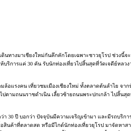
ก็เดินทางมาเชียงใหม่กันคึกคักโดยเฉพาะชาวยุโรป ช่วงนี้
ให้บริการแค่ 30 คัน รับนักท่องเที่ยวไปสิ้นสุดที่วัดเจดีย์หล
ถสามล้อแรงคน เที่ยวชมเมืองเชียงใหม่ ทั้งตลาดต้นลำไย จา
แพไปตามถนนราชดำเนิน เลี้ยวซ้ายถนนพระปกเกล้า ไปสิ้นสุ
า 30 ปี บอกว่า ปัจจุบันมีความเจริญเข้ามา และมีรถบริก
ซื้อสินค้าที่ตลาดสด หรือมีไกด์นักท่องเที่ยวยุโรป มาจัดหาสา