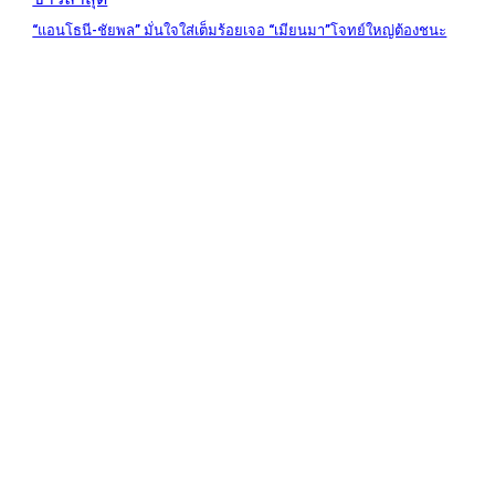
“แอนโธนี-ชัยพล” มั่นใจใส่เต็มร้อยเจอ “เมียนมา”โจทย์ใหญ่ต้องชนะ