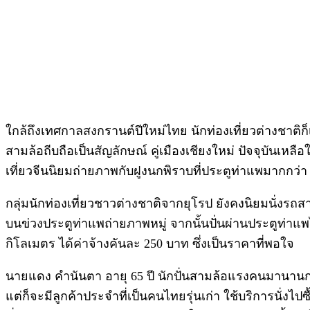
ใกล้ถึงเทศกาลสงกรานต์ปีใหม่ไทย นักท่องเที่ยวต่างชาติ
สามล้อถีบถือเป็นสัญลักษณ์ คู่เมืองเชียงใหม่ ปัจจุบันเหลือ
เที่ยวจีนนิยมถ่ายภาพกับฝูงนกพิราบที่ประตูท่าแพมากกว่า
กลุ่มนักท่องเที่ยวชาวต่างชาติจากยุโรป ยังคงนิยมนั่งร
บนข่วงประตูท่าแพถ่ายภาพหมู่ จากนั้นปั่นผ่านประตูท่า
กิโลเมตร ได้ค่าจ้างคันละ 250 บาท ซึ่งเป็นราคาที่พอใจ
นายแดง คำนันตา อายุ 65 ปี นักปั่นสามล้อแรงคนมานานกว่
แต่ก็จะมีลูกค้าประจำที่เป็นคนไทยรุ่นเก่า ใช้บริการนั่งไป