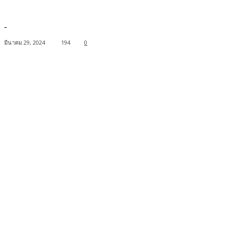
-
มีนาคม 29, 2024
194
0
Facebook
Twitter
Pinterest
WhatsApp