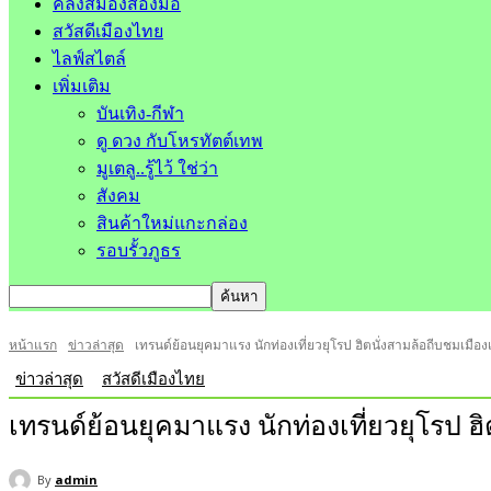
คลังสมองสองมือ
สวัสดีเมืองไทย
ไลฟ์สไตล์
เพิ่มเติม
บันเทิง-กีฬา
ดู ดวง กับโหรทัตต์เทพ
มูเตลู..รู้ไว้ ใช่ว่า
สังคม
สินค้าใหม่แกะกล่อง
รอบรั้วภูธร
หน้าแรก
ข่าวล่าสุด
เทรนด์ย้อนยุคมาแรง นักท่องเที่ยวยุโรป ฮิตนั่งสามล้อถีบชมเมือง
ข่าวล่าสุด
สวัสดีเมืองไทย
เทรนด์ย้อนยุคมาแรง นักท่องเที่ยวยุโรป ฮิ
By
admin