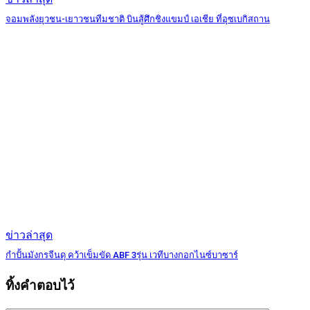
จอมพลังยุวชน-เยาวชนทีมชาติ บินสู้ศึกชิงแขมป์ เอเชีย ที่อุซเบกิสถาน
ข่าวล่าสุด
กำปั้นมังกรจีนดุ คว้าเข็มขัด ABF 3รุ่น เวทีบางกอกไนซ์บาซาร์
ทิ้งคำตอบไว้