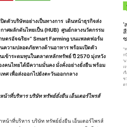
ปิดตัวบริษัทอย่างเป็นทางการ เดินหน้าธุรกิจส่ง
‘
ะกาศผลักดันไทยเป็น (HUB) ศูนย์กลางนวัตกรรม
ส
ซ
กษตรอัจฉริยะ
” Smart Farming บน
แพลตฟอร์ม
ความปลอดภัยทางด้านอาหาร พร้อมเปิดตัว
“ห
กบ
่อนเข้าระดมทุน
ในตลาดหลักทรัพย์ ปี
2570 มุ่งหวัง
‘น
องคนไทยได้มีความมั่นคง มั่งคั่งอย่างยั่งยืน พร้อม
เจ
เร
ทศ เพื่อส่งออกไปยังตะวันออกกลาง
ชว
ตา
าที่บริหาร บริษัท ทรัพย์ยั่งยืน เอ็นเตอร์ไพรส์
้าที่บริหาร บริษัท ทรัพย์ยั่งยืน เอ็นเตอร์ไพรส์