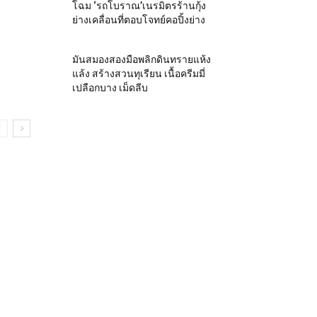
โฉม ‘รถโบราณ’เนรมิตรร้านกุ้ง
ย่างเคลื่อนที่ตอบโจทย์คอปิ้งย่าง
มันสมองสองมือพลิกดินทรายแห้ง
แล้ง สร้างสวนทุเรียน เนื้อครีมมี่
เปลือกบาง เม็ดลีบ