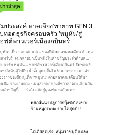
ข่าวล่าสุด
สมประสงค์ หาดเจียง’ทายาท GEN 3
ืบทอดธุรกิจครอบครัว ‘หมูหัน’สู่
อฟต์พาวเวอร์เมืองกบินทร์
มูหัน” เป็น 1 เอกลักษณ์ – ของดีตำบลลาดตะเคียน อำเภอ
ินทร์บุรี จนกลายมาเป็นหนึ่งในคำขวัญประจำตำบล ...
ายอาร์ท หมูหัน’... ซอฟต์พาวเวอร์เมืองกบินทร์ สืบทอด 3
นฯ มือหันสู้ไฟดิบ น้ำจิ้มสูตรเด็ดไม่ง้อมะนาว! จะมาเล่า
ื่องราวของดีเมนูเด็ด “หมูหัน” ตำบลลาดตะเคียนให้มา
นชิม-จองงานต่าง ๆเมนูส่งออกของดีชาวลาดตะเคียนกัน
มคำขวัญนี้ … “วัดโบสถ์อยู่คู่สงฆ์คงหลักพุทธ .....
พลิกผืนนาปลูก ‘ผักบุ้งซิ่ง’ ส่งขาย
ร้านหมูกระทะ รายได้สุดปัง!
ไอเดียสุดเจ๋ง! หนุ่มราชบุรี แปลง