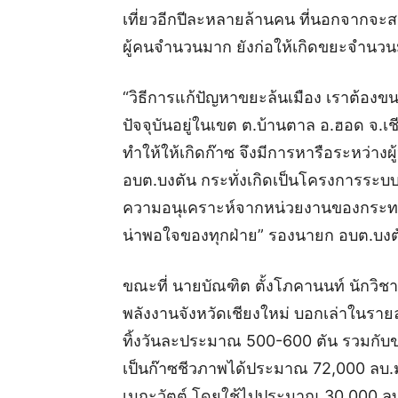
เที่ยวอีกปีละหลายล้านคน ที่นอกจากจะส
ผู้คนจำนวนมาก ยังก่อให้เกิดขยะจำน
“วิธีการแก้ปัญหาขยะล้นเมือง เราต้องขนข
ปัจจุบันอยู่ในเขต ต.บ้านตาล อ.ฮอด จ.
ทำให้ให้เกิดก๊าซ จึงมีการหารือระหว่า
อบต.บงตัน กระทั่งเกิดเป็นโครงการระบบ
ความอนุเคราะห์จากหน่วยงานของกระทรว
น่าพอใจของทุกฝ่าย” รองนายก อบต.บงต
ขณะที่ นายบัณฑิต ตั้งโภคานนท์ นักว
พลังงานจังหวัดเชียงใหม่ บอกเล่าในรายล
ทิ้งวันละประมาณ 500-600 ตัน รวมกับขอ
เป็นก๊าซชีวภาพได้ประมาณ 72,000 ลบ.ม
เมกะวัตต์ โดยใช้ไปประมาณ 30,000 ลบ.