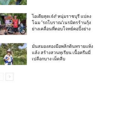
ไอเดียสุดเจ๋ง! หนุ่มราชบุรี แปลง
โฉม ‘รถโบราณ’เนรมิตรร้านกุ้ง
ย่างเคลื่อนที่ตอบโจทย์คอปิ้งย่าง
มันสมองสองมือพลิกดินทรายแห้ง
แล้ง สร้างสวนทุเรียน เนื้อครีมมี่
เปลือกบาง เม็ดลีบ