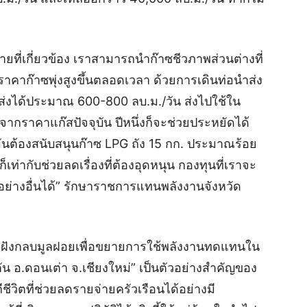
กฝ่ายที่เกี่ยวข้อง เราสามารถนำก๊าซชีวภาพส่วนต่างที่
าคาก๊าซพุ่งสูงขึ้นตลอดเวลา ด้วยการเดินท่อนำส่ง
่งได้ประมาณ 600-800 ลบ.ม./วัน ส่งไปใช้ใน
ากราคาแก๊สปัจจุบัน ปีหนึ่งก็จะช่วยประหยัดได้
มันต้องสนับสนุนก๊าซ LPG ถัง 15 กก. ประมาณร้อย
้ก็เท่ากับช่วยลดเรื่องที่ต้องอุดหนุน กองทุนที่เราจะ
้อย่างอื่นได้” รักษาราชการแทนพลังงานจังหวัด
ฝังกลบมูลฝอยเพื่อขยายการใช้พลังงานทดแทนใน
ตัน อ.ดอนเต่า จ.เชียงใหม่” เป็นตัวอย่างสำคัญของ
ีวิตที่ช่วยลดรายจ่ายครัวเรือนได้อย่างมี