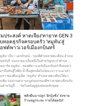
สมประสงค์ หาดเจียง’ทายาท GEN 3
ืบทอดธุรกิจครอบครัว ‘หมูหัน’สู่
อฟต์พาวเวอร์เมืองกบินทร์
มูหัน” เป็น 1 เอกลักษณ์ – ของดีตำบลลาดตะเคียน อำเภอ
ินทร์บุรี จนกลายมาเป็นหนึ่งในคำขวัญประจำตำบล ...
ายอาร์ท หมูหัน’... ซอฟต์พาวเวอร์เมืองกบินทร์ สืบทอด 3
นฯ มือหันสู้ไฟดิบ น้ำจิ้มสูตรเด็ดไม่ง้อมะนาว! จะมาเล่า
ื่องราวของดีเมนูเด็ด “หมูหัน” ตำบลลาดตะเคียนให้มา
นชิม-จองงานต่าง ๆเมนูส่งออกของดีชาวลาดตะเคียนกัน
มคำขวัญนี้ … “วัดโบสถ์อยู่คู่สงฆ์คงหลักพุทธ .....
พลิกผืนนาปลูก ‘ผักบุ้งซิ่ง’ ส่งขาย
ร้านหมูกระทะ รายได้สุดปัง!