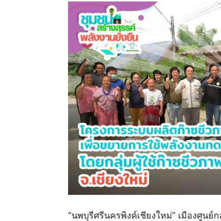
“นพบุรีศรีนครพิงค์เชียงใหม่” เมืองศูน