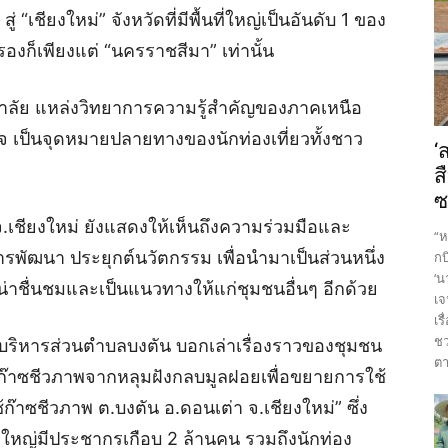
“เชียงใหม่” จังหวัดที่มีพื้นที่ใหญ่เป็นอันดับ 1 ของ
งก็เพียงแต่ “นครราชสีมา” เท่านั้น
วิทยาลัย แหล่งวิทยาการความรู้สำคัญของภาคเหนือ
จ เป็นจุดหมายปลายทางของนักท่องเที่ยวทั้งชาว
‘
ส
ซ
 จ.เชียงใหม่ ยังแสดงให้เห็นถึงความร่วมมือและ
“ห
รพัฒนา ประยุกต์นวัตกรรม เพื่อนำมาเป็นส่วนหนึ่ง
กบ
‘น
างน่าชื่นชมและเป็นแนวทางให้แก่ชุมชนอื่นๆ อีกด้วย
เจ
เร
ชว
ริหารส่วนตำบลบงตัน บอกเล่าเรื่องราวของชุมชน
ตา
ลิตก๊าซชีวภาพจากหลุมฝังกลบมูลฝอยเพื่อขยายการใช้
ก๊าซชีวภาพ ต.บงตัน อ.ดอนเต่า จ.เชียงใหม่” ซึ่ง
วัดใหญ่มีประชากรเกือบ 2 ล้านคน รวมถึงนักท่อง