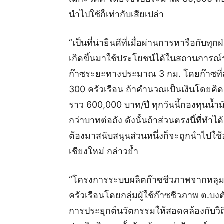
นำไปใช้ก็เท่ากับเสียเปล่า
“เป็นที่น่ายินดีที่เมื่อผ่านการหารือกับทุ
เกิดขึ้นมาใช้ประโยชน์ได้ในสถานการณ์ร
ก๊าซระยะทางประมาณ 3 กม. โดยก๊าซที่ส
300 ครัวเรือน ถ้าคำนวณเป็นเงินโดยคิดจ
ราว 600,000 บาท/ปี ทุกวันนี้กองทุนน้ำ
กว่าบาทต่อถัง ดังนั้นถ้าส่วนตรงนี้ที่ทำได
ต้องมาสนับสนุนส่วนหนึ่งก็จะถูกนำไปใช
เชียงใหม่ กล่าวย้ำ
“โครงการระบบผลิตก๊าซชีวภาพจากหลุม
ครัวเรือนโดยกลุ่มผู้ใช้ก๊าซชีวภาพ ต.บง
การประยุกต์นวัตกรรมให้สอดคล้องกับวิถีช