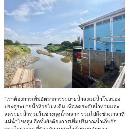
“เราต้องการเพิ่มอัตราการระบายน้ำลงแม่น้ำโขงของ
ประตูระบายน้ำห้วยโมงเดิม เพื่อลดระดับน้ำท่วมและ
ลดระยะน้ำท่วมในช่วงฤดูน้ำหลาก รวมไปถึงช่วงเวลาที่
แม่น้ำโขงสูง อีกทั้งยังต้องการเพิ่มปริมาณน้ำเก็บกัก
ของโครงการ ที่ปัจจุบันแหล่งน้ำต้นทุนหลักของ