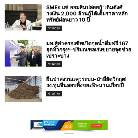
SMEs เฮ! ออมสินปล่อยกู้ ‘เติมตังค์’
วงเงิน 2,000 ล้านกู้ได้เต็มราคาหลัก
ทรัพย์ผ่อนยาว 10 ปี
ข่าวล่าสุด
มท.สู้ค่าครองชีพเปิดจุดน้ำดื่มฟรี 167
จุดทั่วกรุงฯ-ปริมณฑลเร่งขยายจุดช่วย
เปราะบาง
ข่าวล่าสุด
ผืนป่าสงวนแควระบบ-ป่าสียัดวิกฤต!
รง.ทุนจีนลอบทิ้งขยะพิษนานเกือบปี
ข่าวล่าสุด