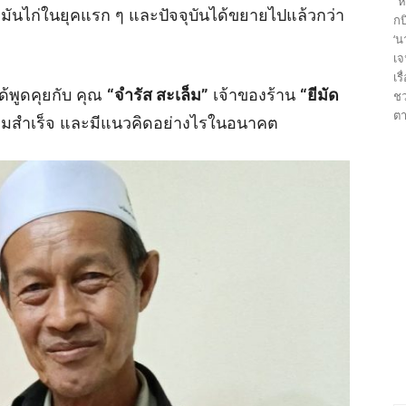
“ห
าวมันไก่ในยุคแรก ๆ และปัจจุบันได้ขยายไปแล้วกว่า
กบ
‘น
เจ
เร
้พูดคุยกับ คุณ
“จำรัส สะเล็ม”
เจ้าของร้าน
“ยีมัด
ชว
ตา
ามสำเร็จ และมีแนวคิดอย่างไรในอนาคต