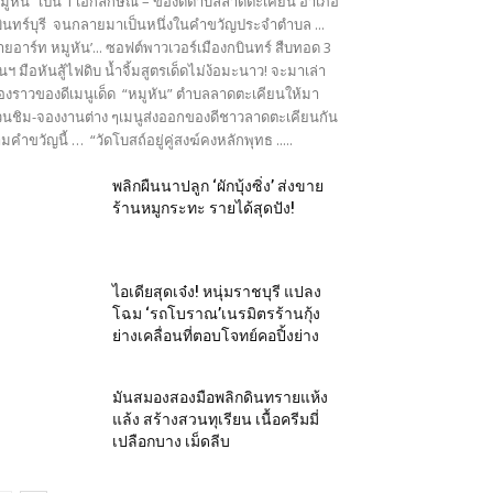
มูหัน” เป็น 1 เอกลักษณ์ – ของดีตำบลลาดตะเคียน อำเภอ
ินทร์บุรี จนกลายมาเป็นหนึ่งในคำขวัญประจำตำบล ...
ายอาร์ท หมูหัน’... ซอฟต์พาวเวอร์เมืองกบินทร์ สืบทอด 3
นฯ มือหันสู้ไฟดิบ น้ำจิ้มสูตรเด็ดไม่ง้อมะนาว! จะมาเล่า
ื่องราวของดีเมนูเด็ด “หมูหัน” ตำบลลาดตะเคียนให้มา
นชิม-จองงานต่าง ๆเมนูส่งออกของดีชาวลาดตะเคียนกัน
มคำขวัญนี้ … “วัดโบสถ์อยู่คู่สงฆ์คงหลักพุทธ .....
พลิกผืนนาปลูก ‘ผักบุ้งซิ่ง’ ส่งขาย
ร้านหมูกระทะ รายได้สุดปัง!
ไอเดียสุดเจ๋ง! หนุ่มราชบุรี แปลง
โฉม ‘รถโบราณ’เนรมิตรร้านกุ้ง
ย่างเคลื่อนที่ตอบโจทย์คอปิ้งย่าง
มันสมองสองมือพลิกดินทรายแห้ง
แล้ง สร้างสวนทุเรียน เนื้อครีมมี่
เปลือกบาง เม็ดลีบ