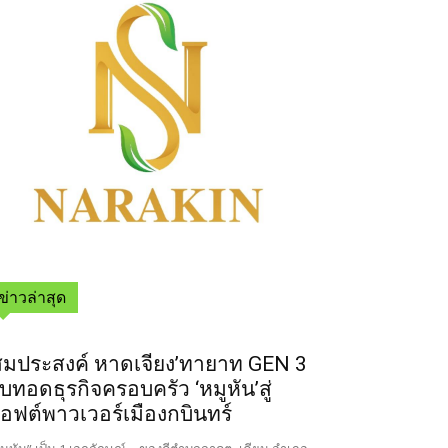
ข่าวล่าสุด
สมประสงค์ หาดเจียง’ทายาท GEN 3
ืบทอดธุรกิจครอบครัว ‘หมูหัน’สู่
อฟต์พาวเวอร์เมืองกบินทร์