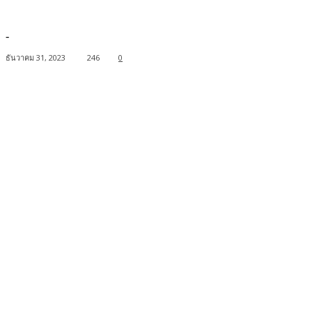
-
ธันวาคม 31, 2023
246
0
Facebook
Twitter
Pinterest
WhatsApp