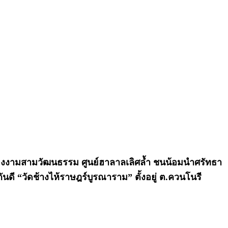
เมืองงามสามวัฒนธรรม ศูนย์ฮาลาลเลิศล้ำ ชนน้อมนำศรัทธา
นดี “วัดช้างไห้ราษฎร์บูรณาราม” ตั้งอยู่ ต.ควนโนรี