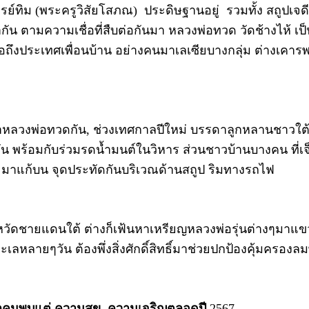
รย์ทิม (พระครูวิสัยโสภณ) ประดิษฐานอยู่ รวมทั้ง สถูปเจด
ากัน ตามความเชื่อที่สืบต่อกันมา หลวงพ่อทวด วัดช้างไห้ 
นชื่อถึงประเทศเพื่อนบ้าน อย่างคนมาเลเซียบางกลุ่ม ต่างเค
วงพ่อทวดกัน, ช่วงเทศกาลปีใหม่ บรรดาลูกหลานชาวใต้ ต่
็นสุขกัน พร้อมกับร่วมรดน้ำมนต์ในวิหาร ส่วนชาวบ้านบางคน ท
า จะมาแก้บน จุดประทัดกันบริเวณด้านสถูป ริมทางรถไฟ
งหวัดชายแดนใต้ ต่างก็เฟ้นหาเหรียญหลวงพ่อรุ่นต่างๆมาแข
หลายๆวัน ต้องพึ่งสิ่งศักดิ์สิทธิ์มาช่วยปกป้องคุ้มครองลม
ทุกคนพบแต่ ความสุข ความเจริญตลอดปี
2567