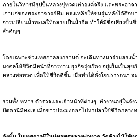
ภายในวิหารมีรูปปั้นหลวงปู่ทวดเท่าองค์จริง และพระอาจา
เก่าแก่ของพระอาจารย์ทิม หลงเหลือให้ชนรุ่นหลังได้ศึกษ
การเปลี่ยนน้ำทะเลให้กลายเป็นน้ำจืด ทำให้มีชื่อเสียงขึ้
สำคัญๆ
โดยเฉพาะช่วงเทศกาลสงกรานต์ จะเดินทางมาร่วมสรงน้ำหล
มงคลให้ชีวิตมีหน้าที่การงาน ธุรกิจรุ่งเรือง อยู่เย็นเป
หลวงพ่อทวด เพื่อให้ชีวิตดีขึ้น เมื่อทำได้ดั่งใจปรารถน
รวมทั้ง ทหาร ตำรวจและเจ้าหน้าที่ต่างๆ ทำงานอยู่ในจั
ปัตตานีมีทะเล เมื่อชาวประมงออกไปหาปลาใช้ชีวิตกลางทะเล
ดังนั้น ในเทศกาลปีใหม่ขอพรหลวงพ่อทวด วัดช้างไห้ให้