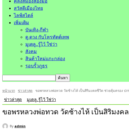
คลังสมองสองมือ
สวัสดีเมืองไทย
ไลฟ์สไตล์
เพิ่มเติม
บันเทิง-กีฬา
ดู ดวง กับโหรทัตต์เทพ
มูเตลู..รู้ไว้ ใช่ว่า
สังคม
สินค้าใหม่แกะกล่อง
รอบรั้วภูธร
หน้าแรก
ข่าวล่าสุด
ขอพรหลวงพ่อทวด วัดช้างไห้ เป็นสิริมงคลชีวิต ช่วยคุ้มครอง ปก
ข่าวล่าสุด
มูเตลู..รู้ไว้ ใช่ว่า
ขอพรหลวงพ่อทวด วัดช้างไห้ เป็นสิริมงคลช
By
admin