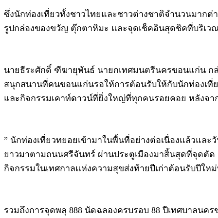
ซึ่งนักท่องเที่ยวทั้งชาวไทยและชาวต่างชาติจำนวนมา
รูปกล่องของขวัญ ตุ๊กตาหิมะ และจุดเช็คอินสุดชิคที่บริเ
นายธีระศักดิ์ ฑีฆายุพันธ์ นายกเทศมนตรีนครขอนแก่น กล่
สนุกสนานที่คนขอนแก่นรอให้การต้อนรับให้กับนักท่องเที่ยวท
และกิจกรรมเคาท์ดาวน์ที่ยิ่งใหญ่ที่ทุกคนรอยคอย หลังจา
” นักท่องเที่ยวทยอยเข้ามาในพื้นที่อย่างต่อเนื่องแล้วแ
ยาวมาตามถนนศรีจันทร์ ผ่านประตูเมืองมาสิ้นสุดที่จุดตัด
กิจกรรมในเทศกาลแห่งความสุขส่งท้ายปีเก่าต้อนรับปีใหม่ที
รวมถึงการจุดพลุ 888 นัดฉลองครบรอบ 88 ปีเทศบาลนครขอ