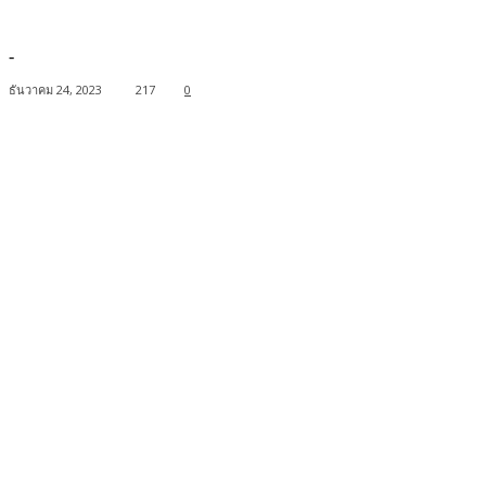
-
ธันวาคม 24, 2023
217
0
Facebook
Twitter
Pinterest
WhatsApp