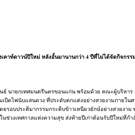
าท์ดาวน์ปีใหม่ หลังอั้นมานานกว่า 4 ปีที่ไม่ได้จัดกิจกรร
ฑีฆายุพันธ์ นายกเทศมนตรีนครขอนแก่น พร้อมด้วย คณะผู้บริ
มเปิดไฟนับแสนดวง ที่ประดับตกแต่งอย่างสวยงามภายในศาลเ
ดยรอบประติมากรรมกระติบข้าวเหนียวยักษ์อย่างสวยงาม พร
นช่วงเทศกาลแห่งความสุข ส่งท้ายปีเก่าต้อนรับปีใหม่ที่กำ