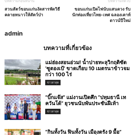
บทความก่อนหน้านี้
บทความถัดไป
สวนสัตว์ขอนแก่นงัดสารพัดวิธี
ขอนแก่นเปิดไฟนับแสนดวง รับ
คลายหนาวให้สัตว์ป่า
นักท่องเที่ยวไทย-เทศ ฉลองเคาท์
ดาวน์ปีใหม่
admin
บทความที่เกี่ยวข้อง
แม่ฮ่องสอนอ่วม! น้ำปายทะลุวิกฤติซัด
‘ซูตองเป้’ ขาดเกือบ 10 เมตรนาข้าวจม
กว่า 100 ไร่
ข่าวล่าสุด
“บิ๊กแจ๊ส” แม่งานเปิดศึก “ปทุมธานี เท
ควันโด้” ยุวชนนับพันประชันฝีเท้า
ข่าวล่าสุด
“กินทั้งวัน ฟินทั้งวัน เมืองตรัง 9 มื้อ”