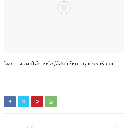
โดย….แวดาโอ๊ะ​ หะไร/อัสมา​ บินมานุ จ.นราธิวาส