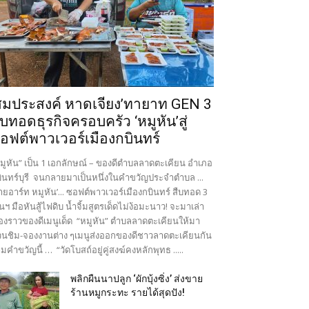
สมประสงค์ หาดเจียง’ทายาท GEN 3
ืบทอดธุรกิจครอบครัว ‘หมูหัน’สู่
อฟต์พาวเวอร์เมืองกบินทร์
มูหัน” เป็น 1 เอกลักษณ์ – ของดีตำบลลาดตะเคียน อำเภอ
ินทร์บุรี จนกลายมาเป็นหนึ่งในคำขวัญประจำตำบล ...
ายอาร์ท หมูหัน’... ซอฟต์พาวเวอร์เมืองกบินทร์ สืบทอด 3
นฯ มือหันสู้ไฟดิบ น้ำจิ้มสูตรเด็ดไม่ง้อมะนาว! จะมาเล่า
ื่องราวของดีเมนูเด็ด “หมูหัน” ตำบลลาดตะเคียนให้มา
นชิม-จองงานต่าง ๆเมนูส่งออกของดีชาวลาดตะเคียนกัน
มคำขวัญนี้ … “วัดโบสถ์อยู่คู่สงฆ์คงหลักพุทธ .....
พลิกผืนนาปลูก ‘ผักบุ้งซิ่ง’ ส่งขาย
ร้านหมูกระทะ รายได้สุดปัง!