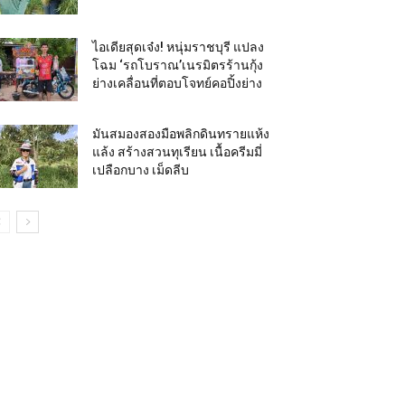
ไอเดียสุดเจ๋ง! หนุ่มราชบุรี แปลง
โฉม ‘รถโบราณ’เนรมิตรร้านกุ้ง
ย่างเคลื่อนที่ตอบโจทย์คอปิ้งย่าง
มันสมองสองมือพลิกดินทรายแห้ง
แล้ง สร้างสวนทุเรียน เนื้อครีมมี่
เปลือกบาง เม็ดลีบ