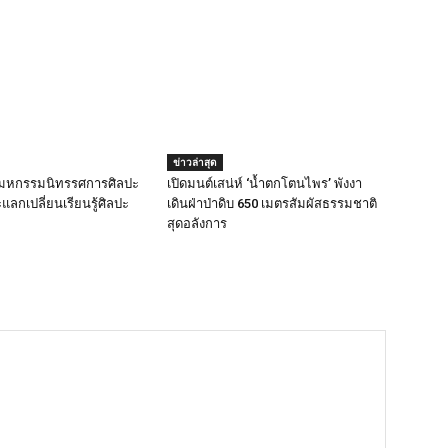
ข่าวล่าสุด
นมหกรรมนิทรรศการศิลปะ
เปิดมนต์เสน่ห์ ‘น้ำตกโตนไพร’ พังงา
แลกเปลี่ยนเรียนรู้ศิลปะ
เดินฝ่าป่าดิบ 650 เมตรสัมผัสธรรมชาติ
สุดอลังการ