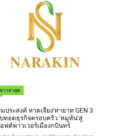
ข่าวล่าสุด
สมประสงค์ หาดเจียง’ทายาท GEN 3
ืบทอดธุรกิจครอบครัว ‘หมูหัน’สู่
อฟต์พาวเวอร์เมืองกบินทร์