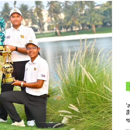
‘
ส
ซ