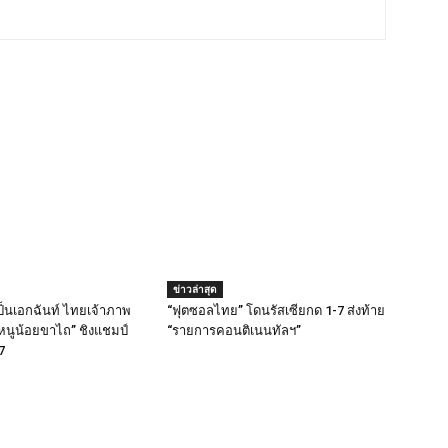
ข่าวล่าสุด
็นเอกฉันท์ ไทยเจ้าภาพ
“ฟุตซอลไทย” โดนรัสเซียกด 1-7 ส่งท้าย
หนูน้อยขาไถ” ชิงแชมป์
“รายการคอนติเนนทัลฯ”
7