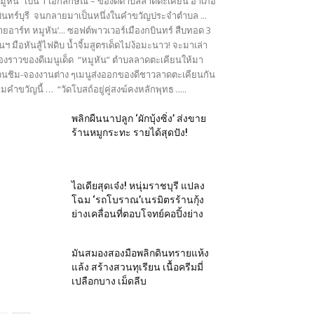
มูหัน” เป็น 1 เอกลักษณ์ – ของดีตำบลลาดตะเคียน อำเภอ
ินทร์บุรี จนกลายมาเป็นหนึ่งในคำขวัญประจำตำบล ...
ายอาร์ท หมูหัน’... ซอฟต์พาวเวอร์เมืองกบินทร์ สืบทอด 3
นฯ มือหันสู้ไฟดิบ น้ำจิ้มสูตรเด็ดไม่ง้อมะนาว! จะมาเล่า
ื่องราวของดีเมนูเด็ด “หมูหัน” ตำบลลาดตะเคียนให้มา
นชิม-จองงานต่าง ๆเมนูส่งออกของดีชาวลาดตะเคียนกัน
มคำขวัญนี้ … “วัดโบสถ์อยู่คู่สงฆ์คงหลักพุทธ .....
พลิกผืนนาปลูก ‘ผักบุ้งซิ่ง’ ส่งขาย
ร้านหมูกระทะ รายได้สุดปัง!
ไอเดียสุดเจ๋ง! หนุ่มราชบุรี แปลง
โฉม ‘รถโบราณ’เนรมิตรร้านกุ้ง
ย่างเคลื่อนที่ตอบโจทย์คอปิ้งย่าง
มันสมองสองมือพลิกดินทรายแห้ง
แล้ง สร้างสวนทุเรียน เนื้อครีมมี่
เปลือกบาง เม็ดลีบ