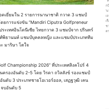
“ห
กบ
‘น
ดเยี่ยมใน 2 รายการนานาชาติ กวาด 3 แชมป์
เจ
เร
 โดยการแข่งขัน “Mandiri Ciputra Golfpreneur
ชว
ประเทศอินโดนีเซีย ไทยกวาด 3 แชมป์จาก ปรินทร์
ตา
งศ์พิธานนท์ แชมป์บุคคลหญิง และแชมป์ประเภททีม
ละ มาริษา โตใจ
Golf Championship 2026” ที่ประเทศสิงคโปร์ 4
รองอันดับ 2-5 โดย วิรดา ถวิลสังข์ รองแชมป์
าอันดับ 3 ประเภทชายโอเวอร์ออล, เสฏฐวุฒิ เคน
 จบอันดับ 5