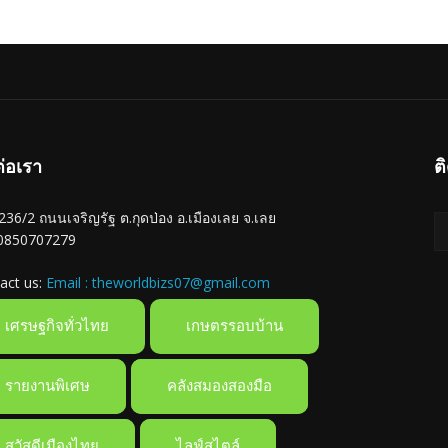
ต่อเรา
ต
ู่ 236/2 ถนนเจริญรัฐ ต.กุดป่อง อ.เมืองเลย จ.เลย
 0850707279
act us:
Email : theworldbizs07@gmail.com
เศรษฐกิจทั่วไทย
เกษตรรอบบ้าน
รายงานพิเศษ
คลังสมองสองมือ
สวัสดีเมืองไทย
ไลฟ์สไตล์