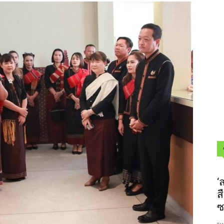
‘
ส
ซ