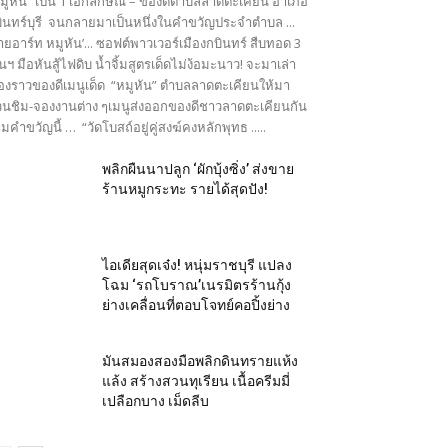
มูหัน” เป็น 1 เอกลักษณ์ – ของดีตำบลลาดตะเคียน อำเภอ
ินทร์บุรี จนกลายมาเป็นหนึ่งในคำขวัญประจำตำบล ...
ายอาร์ท หมูหัน’... ซอฟต์พาวเวอร์เมืองกบินทร์ สืบทอด 3
นฯ มือหันสู้ไฟดิบ น้ำจิ้มสูตรเด็ดไม่ง้อมะนาว! จะมาเล่า
ื่องราวของดีเมนูเด็ด “หมูหัน” ตำบลลาดตะเคียนให้มา
นชิม-จองงานต่าง ๆเมนูส่งออกของดีชาวลาดตะเคียนกัน
มคำขวัญนี้ … “วัดโบสถ์อยู่คู่สงฆ์คงหลักพุทธ .....
พลิกผืนนาปลูก ‘ผักบุ้งซิ่ง’ ส่งขาย
ร้านหมูกระทะ รายได้สุดปัง!
ไอเดียสุดเจ๋ง! หนุ่มราชบุรี แปลง
โฉม ‘รถโบราณ’เนรมิตรร้านกุ้ง
ย่างเคลื่อนที่ตอบโจทย์คอปิ้งย่าง
มันสมองสองมือพลิกดินทรายแห้ง
แล้ง สร้างสวนทุเรียน เนื้อครีมมี่
เปลือกบาง เม็ดลีบ