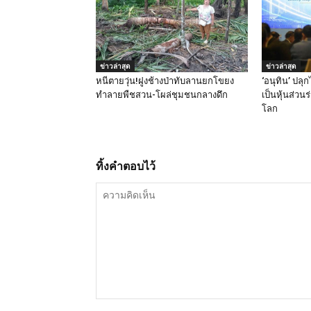
ข่าวล่าสุด
ข่าวล่าสุด
หนีตายวุ่น!ฝูงช้างป่าทับลานยกโขยง
‘อนุทิน’ ปลุก
ทำลายพืชสวน-โผล่ชุมชนกลางดึก
เป็นหุ้นส่วนร
โลก
ทิ้งคำตอบไว้
ความ