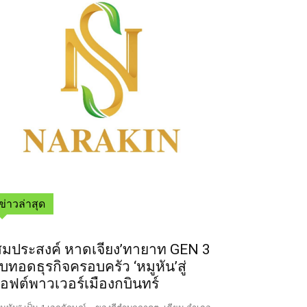
ข่าวล่าสุด
สมประสงค์ หาดเจียง’ทายาท GEN 3
ืบทอดธุรกิจครอบครัว ‘หมูหัน’สู่
อฟต์พาวเวอร์เมืองกบินทร์