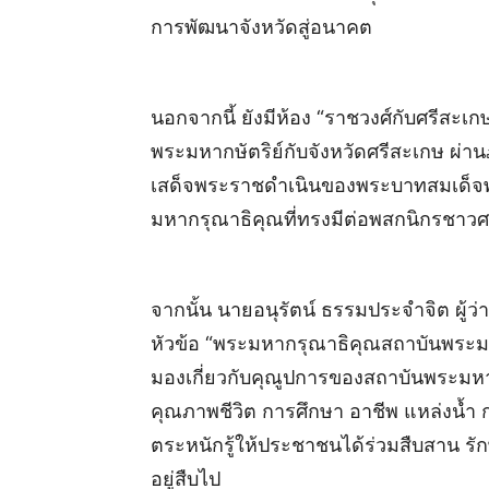
การพัฒนาจังหวัดสู่อนาคต
นอกจากนี้ ยังมีห้อง “ราชวงศ์กับศรีสะเ
พระมหากษัตริย์กับจังหวัดศรีสะเกษ ผ่
เสด็จพระราชดำเนินของพระบาทสมเด็จพร
มหากรุณาธิคุณที่ทรงมีต่อพสกนิกรชาวศร
จากนั้น นายอนุรัตน์ ธรรมประจำจิต ผู้
หัวข้อ “พระมหากรุณาธิคุณสถาบันพระมห
มองเกี่ยวกับคุณูปการของสถาบันพระมหากษั
คุณภาพชีวิต การศึกษา อาชีพ แหล่งน้
ตระหนักรู้ให้ประชาชนได้ร่วมสืบสาน ร
อยู่สืบไป