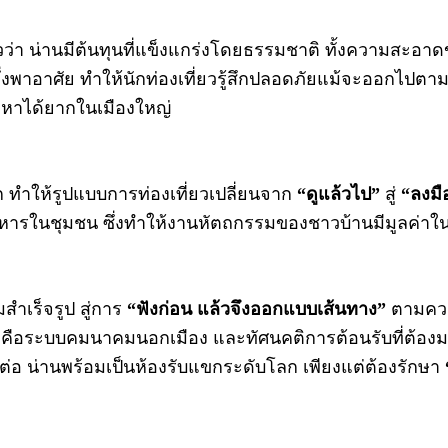
ว่า น่านมีต้นทุนที่แข็งแกร่งโดยธรรมชาติ ทั้งความสะอาดขอ
บบพึ่งพาอาศัย ทำให้นักท่องเที่ยวรู้สึกปลอดภัยแม้จะออกไป
ี่หาได้ยากในเมืองใหญ่
ก ทำให้รูปแบบการท่องเที่ยวเปลี่ยนจาก
“ดูแล้วไป”
สู่
“ลงมื
ำอาหารในชุมชน ซึ่งทำให้งานหัตถกรรมของชาวบ้านมีมูลค่าใน
สำเร็จรูป สู่การ
“ฟังก่อน แล้วจึงออกแบบเส้นทาง”
ตามควา
ัฒนาคือระบบคมนาคมนอกเมือง และทัศนคติการต้อนรับที่ต้องม
ต่อ น่านพร้อมเป็นห้องรับแขกระดับโลก เพียงแต่ต้องรักษา