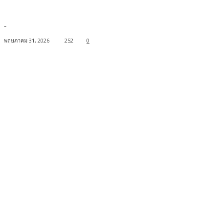
-
พฤษภาคม 31, 2026
252
0
Facebook
Twitter
Pinterest
WhatsApp