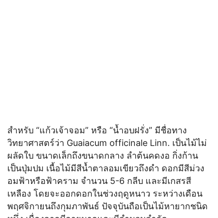
สำหรับ “แก้วเจ้าจอม” หรือ “น้ำอบฝรั่ง” มีชื่อทาง
วิทยาศาสตร์ว่า Guaiacum officinale Linn. เป็นไม้ไม่
ผลัดใบ ขนาดเล็กถึงขนาดกลาง ลำต้นคดงอ กิ่งก้าน
เป็นปุ่มปม เนื้อไม้มีสีน้ำตาลอมเขียวถึงดำ ดอกมีสีม่วง
อมฟ้าหรือฟ้าคราม จำนวน 5-6 กลีบ และมีเกสรสี
เหลือง โดยจะออกดอกในช่วงฤดูหนาว ระหว่างเดือน
พฤศจิกายนถึงกุมภาพันธ์ ปัจจุบันถือเป็นไม้หายากชนิด