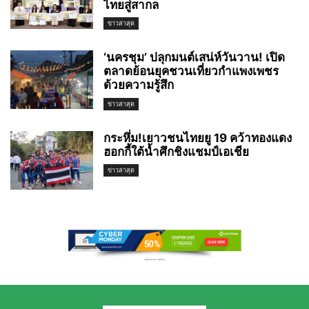
ไทยสู่สากล
ข่าวล่าสุด
‘นครชุม’ ปลุกมนต์เสน่ห์วันวาน! เปิด
ตลาดย้อนยุคชวนเที่ยวกำแพงเพชร
ด้วยความรู้สึก
ข่าวล่าสุด
กระหึ่ม!เยาวชนไทยยู 19 คว้าทองแดง
ฮอกกี้ใต้น้ำศึกชิงแชมป์เอเชีย
ข่าวล่าสุด