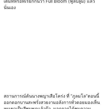
เต็มที่หรือที่เรียกกันว่า Full Bloom (ฟูลบลูม) แล้ว
นั่นเอง
สถานการณ์ต้นนางพญาเสือโคร่ง ที่ “ภูลมโล”ตอนนี้
ออกดอกบานสะพรั่งสวยงามอลังการทั่วดอยมองเห็น
หุบเขาเป็นสีชมพูภูแล้วน๊า..นอกจากได้ชมความ