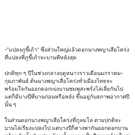
-“แปลงภูขี้เถ้า” ซึ่งส่วนใหญ่แล้วดอกนางพญาเสือโคร่ง
ที่แปลงที่ภูขี้เถ้าจะบานทีหลังสุด
ปกติทุก ๆ ปีในช่วงกลางฤดูหนาวราวเดือนมกราคม-
กุมภาพันธ์ ต้นนางพญาเสือโคร่งทั่วเมืองไทยจะ
พร้อมใจกันออกดอกเบ่งบานชมพูสะพรั่งไล่เลี่ยกันไป
แต่ก็มีบางปีที่บานก่อนหรือหลัง ขึ้นอยู่กับสภาพอากาศปี
นั้น ๆ
ในส่วนดอกนางพญาเสือโคร่งที่ภูลมโล ตามปกติจะ
บานไล่เรียงแปลงไป แต่บางปีก็ต่างพากันออกดอกบาน