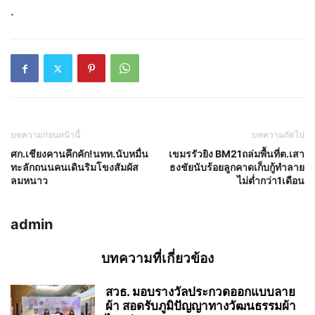
.
บทความก่อนหน้านี้
บทความถัดไป
ศก.เชียงคานคึกคัก!นทท.นับหมื่น
เขมรรัวยิง BM21ถล่มพื้นที่ต.เสา
ทะลักถนนคนเดินริมโขงสัมผัส
ธงชัยนับร้อยลูกคาดเก็บกู้ทำลาย
ลมหนาว
ไม่ต่ำกว่า1เดือน
admin
บทความที่เกี่ยวข้อง
สวธ. มอบรางวัลประกวดออกแบบลาย
ผ้า สอดรับภูมิปัญญาทางวัฒนธรรมผ้า