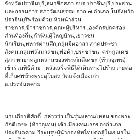
จังหวัดปราจีนบุรี,สมาชิกสภา อบจ.ปราจีนบุรี,ประธาน
และกรรมการ สภาวัฒนธรรม จาก ๗ อำเภอ ในจังหวัด
ปราจีนบุรีพร้อมด้วย หัวหน้าส่วน
ราชการ,ข้าราชการ,คณะผู้บริหาร ,องค์กรปกครอง
ส่วนท้องถิ่น,กำนัน,ผู้ใหญ่บ้าน,เยาวชน
นักเรียน,ทหารผ่านศึก,กลุ่มจิตอาสา ภาคประชา
สังคม,กลุ่มพลังมวลชน,พ่อค้า,ประชาชน ตระกูลเดช
สุภา ทายาทลูกหลานของพระภักดีเดชะ (ท้าวอุเทน)
เข้าร่วมพิธีด้วย หลังเสร็จพิธีได้เดินทางไปรำถวายต่อ
ที่เก็บศพข้างพระอุโบสถ วัดแจ้งเมืองเก่า
อ.ประจันตคาม
นายเกียรติศักดิ์ กล่าวว่า เป็นรุ่นหลาน/เหลน ของพระ
ภักดีเดชะ (ท้าวอุเทน) เจ้าเมืองคนแรกของอำเภอ
ประจันตคาม วีระบุรุษผู้นำกองทัพไทยต่อสู้ในเขมรใน