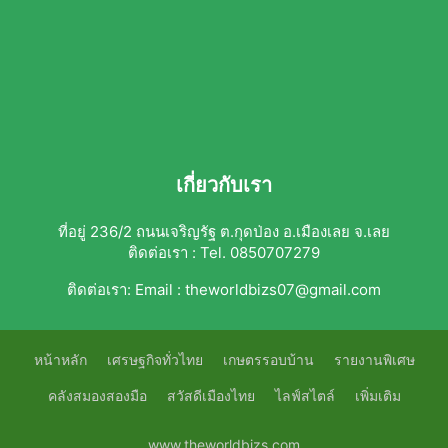
เกี่ยวกับเรา
ที่อยู่ 236/2 ถนนเจริญรัฐ ต.กุดป่อง อ.เมืองเลย จ.เลย
ติดต่อเรา : Tel. 0850707279
ติดต่อเรา:
Email : theworldbizs07@gmail.com
หน้าหลัก
เศรษฐกิจทั่วไทย
เกษตรรอบบ้าน
รายงานพิเศษ
คลังสมองสองมือ
สวัสดีเมืองไทย
ไลฟ์สไตล์
เพิ่มเติม
www.theworldbizs.com