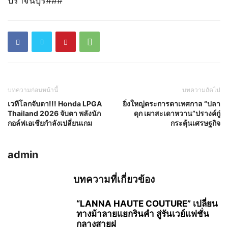
ปราจีนบุรี###
บทความก่อนหน้านี้
บทความถัดไป
เวทีโลกจับตา!!! Honda LPGA
ยิ่งใหญ่ตระการตาเทศกาล “ปลา
Thailand 2026 จับตา พลังนัก
ดุก เผาสะเดาหวาน”ปรางค์กู่
กอล์ฟเอเชียกำลังเปลี่ยนเกม
กระตุ้นเศรษฐกิจ
admin
บทความที่เกี่ยวข้อง
“LANNA HAUTE COUTURE” เปลี่ยน
ทางม้าลายแยกรินคำ สู่รันเวย์แฟชั่น
กลางสายฝ