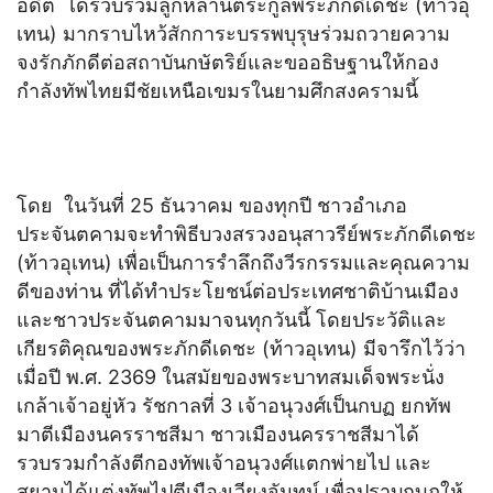
อดีต ได้รวบรวมลูกหลานตระกูลพระภักดีเดชะ (ท้าวอุ
เทน) มากราบไหว้สักการะบรรพบุรุษร่วมถวายความ
จงรักภักดีต่อสถาบันกษัตริย์และขออธิษฐานให้กอง
กำลังทัพไทยมีชัยเหนือเขมรในยามศึกสงครามนี้
โดย ในวันที่ 25 ธันวาคม ของทุกปี ชาวอำเภอ
ประจันตคามจะทำพิธีบวงสรวงอนุสาวรีย์พระภักดีเดชะ
(ท้าวอุเทน) เพื่อเป็นการรำลึกถึงวีรกรรมและคุณความ
ดีของท่าน ที่ได้ทำประโยชน์ต่อประเทศชาติบ้านเมือง
และชาวประจันตคามมาจนทุกวันนี้ โดยประวัติและ
เกียรติคุณของพระภักดีเดชะ (ท้าวอุเทน) มีจารึกไว้ว่า
เมื่อปี พ.ศ. 2369 ในสมัยของพระบาทสมเด็จพระนั่ง
เกล้าเจ้าอยู่หัว รัชกาลที่ 3 เจ้าอนุวงศ์เป็นกบฏ ยกทัพ
มาตีเมืองนครราชสีมา ชาวเมืองนครราชสีมาได้
รวบรวมกำลังตีกองทัพเจ้าอนุวงศ์แตกพ่ายไป และ
สยามได้แต่งทัพไปตีเมืองเวียงจันทน์ เพื่อปราบกบฏให้