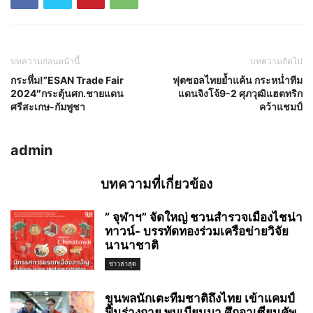
บทความก่อนหน้านี้
บทความถัดไป
กระหึ่ม!”ESAN Trade Fair
ฟุตซอลไทยย้ำแค้น กระหน่ำทีม
2024″กระตุ้นศก.ชายแดน
แดนจิงโจ้9-2 ศุภวุฒิแฮตทริก
ศรีสะเกษ-กัมพูชา
คว้าแชมป์
admin
บทความที่เกี่ยวข้อง
” จุฬาฯ” จัดใหญ่ ชวนสำรวจเมืองไชน่า
ทาวน์- บรรทัดทองร่วมเครือข่ายวิจัย
นานาชาติ
ข่าวล่าสุด
ขุนพลนักเตะทีมชาติถึงไทย เข้าแคมป์
ฟื้นร่างกาย พบเมียนมา ศึกอาเซียนคัพ