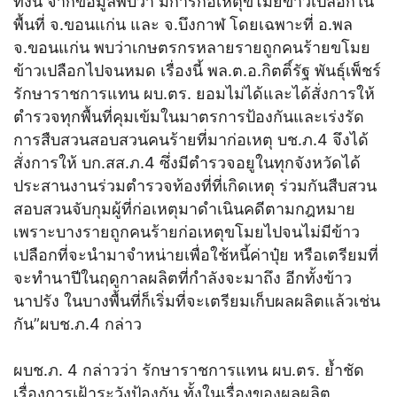
ทั้งนี้ จากข้อมูลพบว่า มีการก่อเหตุขโมยข้าวเปลือกใน
พื้นที่ จ.ขอนแก่น และ จ.บึงกาฬ โดยเฉพาะที่ อ.พล
จ.ขอนแก่น พบว่าเกษตรกรหลายรายถูกคนร้ายขโมย
ข้าวเปลือกไปจนหมด เรื่องนี้ พล.ต.อ.กิตติ์รัฐ พันธุ์เพ็ชร์
รักษาราชการแทน ผบ.ตร. ยอมไม่ได้และได้สั่งการให้
ตำรวจทุกพื้นที่คุมเข้มในมาตรการป้องกันและเร่งรัด
การสืบสวนสอบสวนคนร้ายที่มาก่อเหตุ บช.ภ.4 จึงได้
สั่งการให้ บก.สส.ภ.4 ซึ่งมีตำรวจอยูในทุกจังหวัดได้
ประสานงานร่วมตำรวจท้องที่ที่เกิดเหตุ ร่วมกันสืบสวน
สอบสวนจับกุมผู้ที่ก่อเหตุมาดำเนินคดีตามกฎหมาย
เพราะบางรายถูกคนร้ายก่อเหตุขโมยไปจนไม่มีข้าว
เปลือกที่จะนำมาจำหน่ายเพื่อใช้หนี้ค่าปุ๋ย หรือเตรียมที่
จะทำนาปีในฤดูกาลผลิตที่กำลังจะมาถึง อีกทั้งข้าว
นาปรัง ในบางพื้นที่ก็เริ่มที่จะเตรียมเก็บผลผลิตแล้วเช่น
กัน”ผบช.ภ.4 กล่าว
ผบช.ภ. 4 กล่าวว่า รักษาราชการแทน ผบ.ตร. ย้ำชัด
เรื่องการเฝ้าระวังป้องกัน ทั้งในเรื่องของผลผลิต