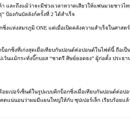
รค้า และถึงแม้ว่าจะมีช่วงเวลาหวาดเสียวให้แฟนมวยชาวไ
องกันบัลลังก์ครั้งที่ 2 ได้สำเร็จ
อกซิ่งแห่งสมรภูมิ ONE แต่เมื่อเปิดคลังความสำเร็จในศาสตร์
อกซิ่งที่เก่งสุดเมื่อเทียบกันปอนด์ต่อปอนด์ในไฟต์นี้ ถือเป็นเ
ม่เว้นแม้กระทั่งบิ๊กบอส “ชาตรี ศิษย์ยอดธง” ผู้ก่อตั้ง ประธ
กร้อยเปอร์เซ็นต์ในรูปแบบคิกบ็อกซิ่งเมื่อเทียบกันปอนด์ต่อป
นาคตแน่นอนว่าผมมีแผนใหญ่ให้กับ ซุปเปอร์เล็ก เรียบร้อยแล