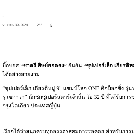
-
มกราคม 30, 2024
288
0
Facebook
Twitter
Pinterest
WhatsApp
บิ๊กบอส
“ชาตรี ศิษย์ยอดธง”
ยืนยัน
“ซุปเปอร์เล็ก เกียรติหม
ได้อย่างสวยงาม
“ซุปเปอร์เล็ก เกียรติหมู่ 9” แชมป์โลก ONE คิกบ็อกซิ่ง 
รุ เซกาวา” นักชกซูเปอร์สตาร์เจ้าถิ่น วัย 32 ปี ที่ได้รับกา
กรุงโตเกียว ประเทศญี่ปุ่น
เรียกได้ว่าสนุกครบทุกอรรถรสสมการรอคอย สำหรับการประ