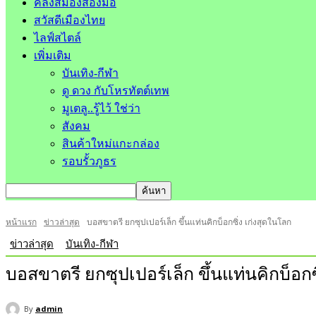
คลังสมองสองมือ
สวัสดีเมืองไทย
ไลฟ์สไตล์
เพิ่มเติม
บันเทิง-กีฬา
ดู ดวง กับโหรทัตต์เทพ
มูเตลู..รู้ไว้ ใช่ว่า
สังคม
สินค้าใหม่แกะกล่อง
รอบรั้วภูธร
หน้าแรก
ข่าวล่าสุด
บอสขาตรี ยกซุปเปอร์เล็ก ขึ้นแท่นคิกบ็อกซิ่ง เก่งสุดในโลก
ข่าวล่าสุด
บันเทิง-กีฬา
บอสขาตรี ยกซุปเปอร์เล็ก ขึ้นแท่นคิกบ็อกซ
By
admin