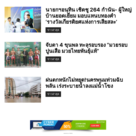
นายกฯอนุทิน เชิดชู 264 กำนัน- ผู้ใหญ่
บ้านยอดเยี่ยม มอบแหนบทองคำ
‘รางวัลเกียรติยศแห่งการเสียสละ’
ข่าวล่าสุด
จับตา 4 ขุนพล ทะลุรอบรอง “มวยรอบ
ปูนเสือ มวยไทยพันธุ์แท้”
ข่าวล่าสุด
ฝนตกหนักไม่หยุด!นครพนมท่วมฉับ
พลัน เร่งระบายน้ำลงแม่น้ำโขง
ข่าวล่าสุด