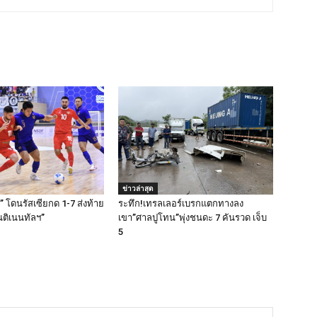
ข่าวล่าสุด
 โดนรัสเซียกด 1-7 ส่งท้าย
ระทึก!เทรลเลอร์เบรกแตกทางลง
ติเนนทัลฯ”
เขา”ศาลปูโทน”พุ่งชนดะ 7 คันรวด เจ็บ
5