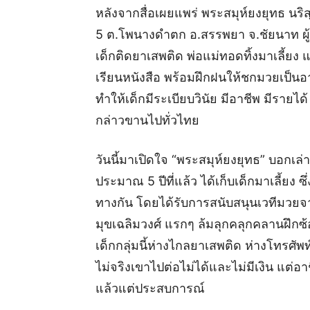
หลังจากสื่อเผยแพร่ พระสมุห์ยงยุทธ นริ
5 ต.โพนางดำตก อ.สรรพยา จ.ชัยนาท ผู้ก่อ
เด็กติดยาเสพติด พ่อแม่ทอดทิ้งมาเลี้ยง แล
เรียนหนังสือ พร้อมฝึกฝนให้ชกมวยเป็นอา
ทำให้เด็กมีระเบียบวินัย มีอาชีพ มีรายได้
กล่าวขานไปทั่วไทย
วันนี้มาเปิดใจ “พระสมุห์ยงยุทธ” บอกเล่
ประมาณ 5 ปีที่แล้ว ได้เก็บเด็กมาเลี้ยง 
ทางกัน โดยได้รับการสนับสนุนเวทีมวย
มุขเฉลิมวงศ์ แรกๆ ล้มลุกคลุกคลานฝึกซ้
เด็กกลุ่มนี้ห่างไกลยาเสพติด ห่างโทรศัพท
ไม่จริงเขาไปต่อไม่ได้และไม่มีเงิน แต่อ
แล้วแต่ประสบการณ์