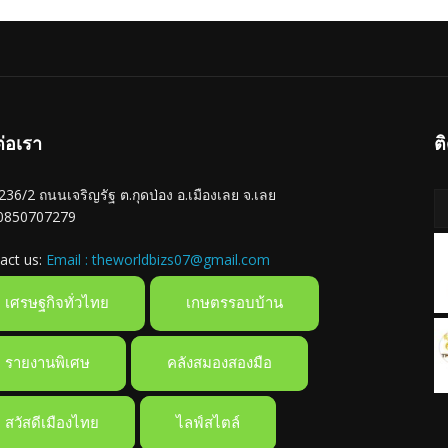
ต่อเรา
ต
ู่ 236/2 ถนนเจริญรัฐ ต.กุดป่อง อ.เมืองเลย จ.เลย
 0850707279
act us:
Email : theworldbizs07@gmail.com
เศรษฐกิจทั่วไทย
เกษตรรอบบ้าน
รายงานพิเศษ
คลังสมองสองมือ
สวัสดีเมืองไทย
ไลฟ์สไตล์