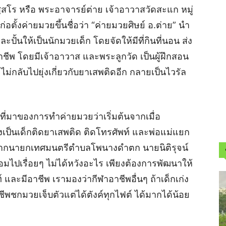
สฺสโร หรือ พระอาจารย์ต่าย เจ้าอาวาสวัดสะแก หมู่
ตั้งค่ายมวยขึ้นชื่อว่า “ค่ายมวยศิษย์ อ.ต่าย” นำ
ะปั้นให้เป็นนักมวยเด็ก โดยจัดให้มีที่กินที่นอน ส่ง
ชีพ โดยมีเจ้าอาวาส และพระลูกวัด เป็นผู้ฝึกสอน
 ไม่กลับไปยุ่งเกี่ยวกับยาเสพติดอีก กลายเป็นไวรัล
าที่มาของการทำค่ายมวยว่าเริ่มต้นจากเมื่อ
ซึ่งเป็นเด็กติดยาเสพติด ติดโทรศัพท์ และพ่อแม่แยก
จากนายกเทศมนตรีตำบลโพนางดำตก นายนิติรุจน์
อมไปเรื่อยๆ ไม่ได้หวังอะไร เพียงต้องการพัฒนาให้
์ และมีอาชีพ เรามองว่ากีฬาอาชีพอื่นๆ ถ้าเด็กเก่ง
าชีพชกมวยเจ็บตัวแต่ได้ตังค์ทุกไฟต์ ได้มากได้น้อย