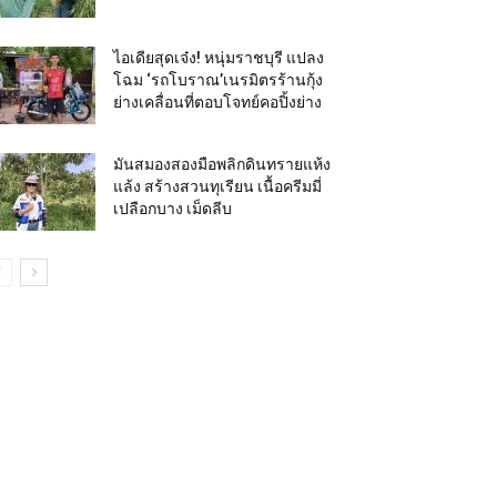
ไอเดียสุดเจ๋ง! หนุ่มราชบุรี แปลง
โฉม ‘รถโบราณ’เนรมิตรร้านกุ้ง
ย่างเคลื่อนที่ตอบโจทย์คอปิ้งย่าง
มันสมองสองมือพลิกดินทรายแห้ง
แล้ง สร้างสวนทุเรียน เนื้อครีมมี่
เปลือกบาง เม็ดลีบ