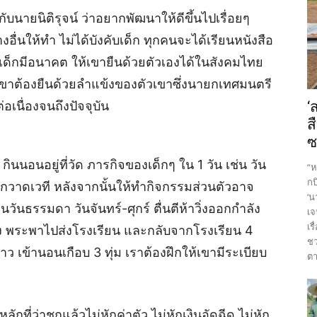
กับนายนิติรุจน์ ว่าอยากพัฒนาให้ดีขึ้นไปเรื่อยๆ
างอื่นให้ทำ ไม่ได้บังคับเด็ก ทุกคนจะได้เรียนหนังสือ
เด็กมีอนาคต ให้เขายืนด้วยตัวเองได้ในสังคมไทย
ึ่งเขาต้องยืนด้วยลำแข้งของตัวเขาซึ่งนายกเทศมนตรี
เนื่องจนถึงปัจจุบัน
‘
ส
ซ
 กินนอนอยู่ที่วัด ภารกิจของเด็กๆ ใน 1 วัน เช่น วัน
“ห
กบ
ก็บกวาดเวที หลังจากนั้นให้ทำกิจกรรมส่วนตัวอาจ
‘น
วนวันธรรมดา วันจันทร์-ศุกร์ ตื่นตีห้าวิ่งออกกำลัง
เจ
เร
มง พระพาไปส่งโรงเรียน และกลับจากโรงเรียน 4
ชว
าว เข้านอนเกือบ 3 ทุ่ม เราต้องฝึกให้เขามีระเบียบ
ตา
ที่ว่าชกแล้วไม่หักค่าตัว ไม่หักเงินอัดฉีด ไม่หัก