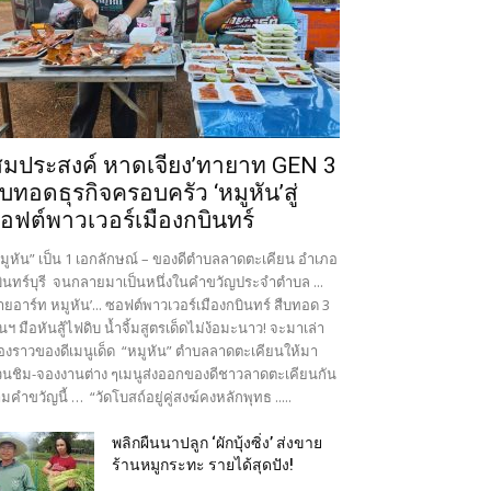
สมประสงค์ หาดเจียง’ทายาท GEN 3
ืบทอดธุรกิจครอบครัว ‘หมูหัน’สู่
อฟต์พาวเวอร์เมืองกบินทร์
มูหัน” เป็น 1 เอกลักษณ์ – ของดีตำบลลาดตะเคียน อำเภอ
ินทร์บุรี จนกลายมาเป็นหนึ่งในคำขวัญประจำตำบล ...
ายอาร์ท หมูหัน’... ซอฟต์พาวเวอร์เมืองกบินทร์ สืบทอด 3
นฯ มือหันสู้ไฟดิบ น้ำจิ้มสูตรเด็ดไม่ง้อมะนาว! จะมาเล่า
ื่องราวของดีเมนูเด็ด “หมูหัน” ตำบลลาดตะเคียนให้มา
นชิม-จองงานต่าง ๆเมนูส่งออกของดีชาวลาดตะเคียนกัน
มคำขวัญนี้ … “วัดโบสถ์อยู่คู่สงฆ์คงหลักพุทธ .....
พลิกผืนนาปลูก ‘ผักบุ้งซิ่ง’ ส่งขาย
ร้านหมูกระทะ รายได้สุดปัง!