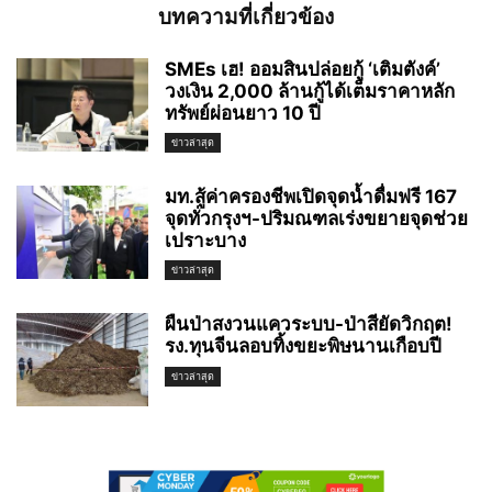
บทความที่เกี่ยวข้อง
SMEs เฮ! ออมสินปล่อยกู้ ‘เติมตังค์’
วงเงิน 2,000 ล้านกู้ได้เต็มราคาหลัก
ทรัพย์ผ่อนยาว 10 ปี
ข่าวล่าสุด
มท.สู้ค่าครองชีพเปิดจุดน้ำดื่มฟรี 167
จุดทั่วกรุงฯ-ปริมณฑลเร่งขยายจุดช่วย
เปราะบาง
ข่าวล่าสุด
ผืนป่าสงวนแควระบบ-ป่าสียัดวิกฤต!
รง.ทุนจีนลอบทิ้งขยะพิษนานเกือบปี
ข่าวล่าสุด