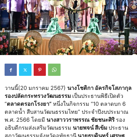
วานนี้(20 มกราคม 2567)
นางโชติกา อัครกิจโสภากุล
รองปลัดกระทรวงวัฒนธรรม
เป็นประธานพิธีเปิดตัว
“
ตลาดตรอกโรงยา”
หนึ่งในกิจกรรม “10 ตลาดบก 6
ตลาดน้ำ สืบสานวัฒนธรรมไทย” ประจำปีงบประมาณ
พ.ศ. 2566 โดยมี
นางสาววราพรรณ ชัยชนะศิริ
รอง
อธิบดีกรมส่งเสริมวัฒนธรรม
นาย
พจน์ สีเข้ม
ประธาน
สภาวัฒนธรรมจังหวัดอุทัยธานี
นายธบดินทร์ เศรษฐ