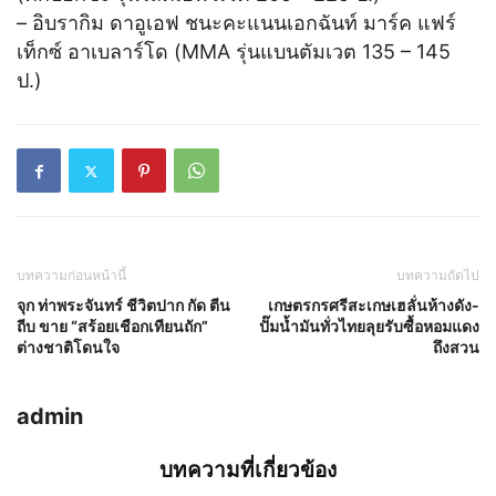
– อิบรากิม ดาอูเอฟ ชนะคะแนนเอกฉันท์ มาร์ค แฟร์
เท็กซ์ อาเบลาร์โด (MMA รุ่นแบนตัมเวต 135 – 145
ป.)
บทความก่อนหน้านี้
บทความถัดไป
จุก ท่าพระจันทร์ ชีวิตปาก กัด ตีน
เกษตรกรศรีสะเกษเฮลั่นห้างดัง-
ถีบ ขาย “สร้อยเชือกเทียนถัก”
ปั๊มน้ำมันทั่วไทยลุยรับซื้อหอมแดง
ต่างชาติโดนใจ
ถึงสวน
admin
บทความที่เกี่ยวข้อง