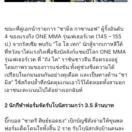
ขณะที่คู่เอกนำรายการ “ชามิล กาซานอฟ” ผู้รั้งอันดับ
4 ของแรงกิง ONE MMA รุ่นเฟเธอร์เวต (145 – 155
ป.) จากรัสเซีย พบกับ “โอ โฮ เทก” นักสู้จากเกาหลีใต้
ที่หวังมาไต่แรงกิงเพื่อชิงบัลลังก์แชมป์โลก ONE MMA
รุ่นเฟเธอร์เวต ที่ “ถัง ไค” ราชันชาวจีน ถือครองอยู่
โดยภาพรวมของการแข่งขัน ทั้งคู่ช่วงชิงความได้
เปรียบในเกมนอนกันอย่างดุเดือด และเป็นทางด้าน “ชา
มิล” ใช้สกิลปล้ำที่ถนัดคุมเกมเอาไว้ได้ตลอดทั้งสามยก
เอาชนะคะแนนไปได้อย่างเอกฉันท์
2 นักกีฬาฟอร์มจัดรับโบนัสรวมกว่า 3.5 ล้านบาท
บิ๊กบอส “ชาตรี ศิษย์ยอดธง” เบิกบัญชีสั่งจ่ายให้ขุนพล
ฟอร์มเด็ดโดนใจทั้งสิ้น 2 ราย รับโบนัสกลับบ้านคนละ