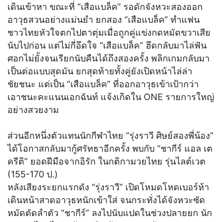
เดินเข้าหา ขณะที่ “เสือแบล็ค” รอดักจังหวะสองออก
อาวุธสวนอย่างแม่นยำ ยกสอง “เสือแบล็ค” ทำแฟน
ชาวไทยหัวใจตกไปตาตุ่มเมื่อถูกคู่แข่งกดหมัดขวาเสีย
นับไปก่อน แต่ไม่กี่อึดใจ “เสือแบล็ค” ฮึดกลับมาไล่ฟัน
ศอกไม่ยั้งจนเรียกนับคืนได้ถึงสองครั้ง พลิกเกมกลับมา
เป็นต่อแบบสุดมัน ยกสุดท้ายทั้งคู่ยังเปิดหน้าไล่ล่า
ชัยชนะ แต่เป็น “เสือแบล็ค” ที่ออกอาวุธเข้าเป้ากว่า
เอาชนะคะแนนเอกฉันท์ แจ้งเกิดใน ONE รายการใหญ่
อย่างสวยงาม
ส่วนอีกหนึ่งตัวแทนนักกีฬาไทย “รุ่งราวี ศิษย์สองพี่น้อง”
ได้โอกาสกลับมากู้ศรัทธาอีกครั้ง พบกับ “ชากีร์ แอล เต
ครีติ” ยอดฝีมือจากอิรัก ในกติกามวยไทย รุ่นไลต์เวต
(155-170 ป.)
หลังเสียงระยกแรกดัง “รุ่งราวี” เปิดโหมดโหดเบอร์ห้า
เดินหน้าสาดอาวุธหนักเข้าใส่ จนกระทั่งได้จังหวะซัด
หมัดตัดลำตัว “ชากีร์” ลงไปนับแปดในช่วงปลายยก นัก