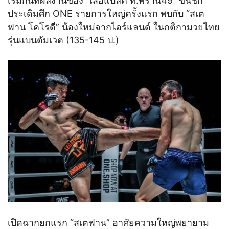
เริ่มกันที่ผลงานของ “เสือแบล็ค ท.พราน49” ขึ้นชก
ประเดิมศึก ONE รายการใหญ่ครั้งแรก พบกับ “สเต
ฟาน โคโรดี” น้องใหม่จากไอร์แลนด์ ในกติกามวยไทย
รุ่นแบนตัมเวต (135-145 ป.)
เปิดฉากยกแรก “สเตฟาน” อาศัยความใหญ่พยายาม