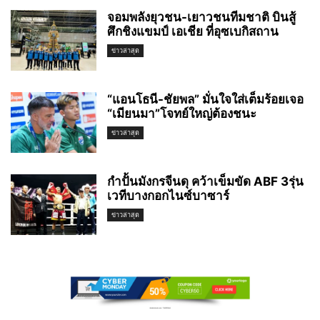
จอมพลังยุวชน-เยาวชนทีมชาติ บินสู้
ศึกชิงแขมป์ เอเชีย ที่อุซเบกิสถาน
ข่าวล่าสุด
“แอนโธนี-ชัยพล” มั่นใจใส่เต็มร้อยเจอ
“เมียนมา”โจทย์ใหญ่ต้องชนะ
ข่าวล่าสุด
กำปั้นมังกรจีนดุ คว้าเข็มขัด ABF 3รุ่น
เวทีบางกอกไนซ์บาซาร์
ข่าวล่าสุด