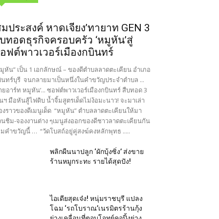
สมประสงค์ หาดเจียง’ทายาท GEN 3
ืบทอดธุรกิจครอบครัว ‘หมูหัน’สู่
อฟต์พาวเวอร์เมืองกบินทร์
มูหัน” เป็น 1 เอกลักษณ์ – ของดีตำบลลาดตะเคียน อำเภอ
ินทร์บุรี จนกลายมาเป็นหนึ่งในคำขวัญประจำตำบล ...
ายอาร์ท หมูหัน’... ซอฟต์พาวเวอร์เมืองกบินทร์ สืบทอด 3
นฯ มือหันสู้ไฟดิบ น้ำจิ้มสูตรเด็ดไม่ง้อมะนาว! จะมาเล่า
ื่องราวของดีเมนูเด็ด “หมูหัน” ตำบลลาดตะเคียนให้มา
นชิม-จองงานต่าง ๆเมนูส่งออกของดีชาวลาดตะเคียนกัน
มคำขวัญนี้ … “วัดโบสถ์อยู่คู่สงฆ์คงหลักพุทธ .....
พลิกผืนนาปลูก ‘ผักบุ้งซิ่ง’ ส่งขาย
ร้านหมูกระทะ รายได้สุดปัง!
ไอเดียสุดเจ๋ง! หนุ่มราชบุรี แปลง
โฉม ‘รถโบราณ’เนรมิตรร้านกุ้ง
ย่างเคลื่อนที่ตอบโจทย์คอปิ้งย่าง