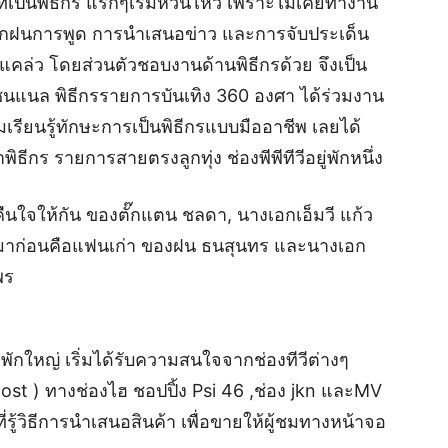
าที่เป็นพิธีกร แรกๆเริ่มหวั่นไหว เพราะไม่เคยทำงาน
ฝึกฝนการพูด การนำเสนอข่าว และการจับประเด็น
แคล่ว โดยส่วนตัวชอบงานด้านพิธีกรด้วย จึงเป็น
แชนแนล พิธีกรรายการบันเทิง 360 องศา ได้ร่วมงาน
มเรียนรู้ทักษะการเป็นพิธีกรแบบมืออาชีพ เลยได้
ธีกร รายการสายตรงลูกทุ่ง ช่องพีพีทีวีอยู่พักหนึ่ง
ืนใจให้กัน ของตั๊กแตน ชลดา, นางเอกเอ็มวี แก้ว
พลงมาก่อนคือแฟนเก่า ของฝน ธนสุนทร และนางเอก
พร
ักใหญ่ เริ่มได้รับความสนใจจากช่องทีวีต่างๆ
st ) ทางช่องไฮ ชอปปิ้ง Psi 46 ,ช่อง jkn และMV
รู้วิธีการนำเสนอสินค้า เพื่อขายให้ผู้ชมทางหน้าจอ