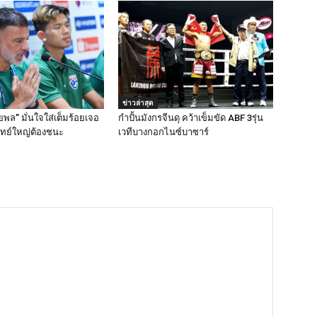
ข่าวล่าสุด
พล” มั่นใจใส่เต็มร้อยเจอ
กำปั้นมังกรจีนดุ คว้าเข็มขัด ABF 3รุ่น
ทย์ใหญ่ต้องชนะ
เวทีบางกอกไนซ์บาซาร์