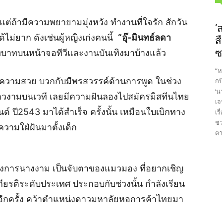
ต่ถ้ามีความพยายามมุ่งหวัง ทำงานที่ใจรัก สักวัน
‘
ไม่ยาก ดังเช่นผู้หญิงเก่งคนนี้
“อุ๊-มินทธ์ลดา
ส
ซ
บาทบนหน้าจอทีวีและงานบันเทิงมาบ้างแล้ว
“ห
องความสวย บวกกับมีพรสวรรค์ด้านการพูด ในช่วง
กบ
‘น
วดสาวงามบนเวที เลยมีความฝันลองไปสมัครมิสทีนไทย
เจ
 ปี2543 มาได้สำเร็จ ครั้งนั้น เหมือนใบเบิกทาง
เร
ชว
มีความใฝ่ฝันมาตั้งเด็ก
ตา
นวงการนางงาม เป็นจับตาของแมวมอง ที่อยากเชิญ
ยรติระดับประเทศ ประกอบกับช่วงนั้น กำลังเรียน
อีกครั้ง คว้าตำแหน่งดาวมหาลัยหอการค้าไทยมา