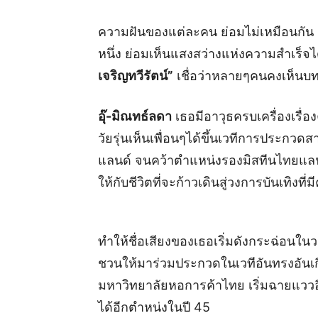
ความฝันของแต่ละคน ย่อมไม่เหมือนกัน แ
หนึ่ง ย่อมเห็นแสงสว่างแห่งความสำเร็จได้
เจริญทวีรัตน์”
เชื่อว่าหลายๆคนคงเห็นบท
อุ๊-มิณทธ์ลดา
เธอมีอาวุธครบเครื่องเรื่
วัยรุ่นเห็นเพื่อนๆได้ขึ้นเวทีการประก
แลนด์ จนคว้าตำแหน่งรองมิสทีนไทยแลนด์
ให้กับชีวิตที่จะก้าวเดินสู่วงการบันเทิงที่
ทำให้ชื่อเสียงของเธอเริ่มดังกระฉ่อนใ
ชวนให้มาร่วมประกวดในเวทีอันทรงอันเกี
มหาวิทยาลัยหอการค้าไทย เริ่มฉายแวว
ได้อีกตำหน่งในปี 45