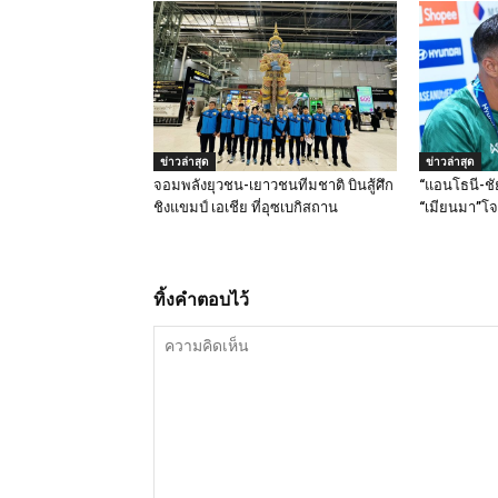
ข่าวล่าสุด
ข่าวล่าสุด
จอมพลังยุวชน-เยาวชนทีมชาติ บินสู้ศึก
“แอนโธนี-ชัย
ชิงแขมป์ เอเชีย ที่อุซเบกิสถาน
“เมียนมา”โจ
ทิ้งคำตอบไว้