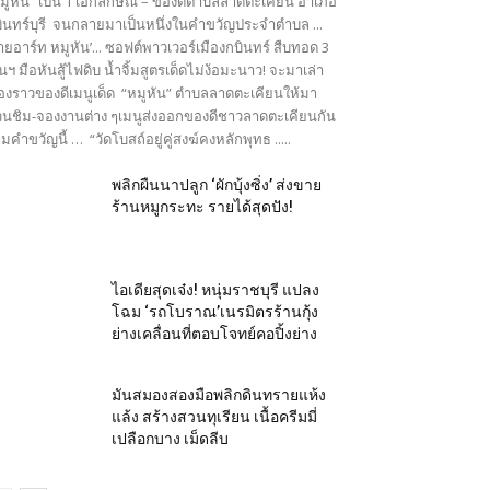
มูหัน” เป็น 1 เอกลักษณ์ – ของดีตำบลลาดตะเคียน อำเภอ
ินทร์บุรี จนกลายมาเป็นหนึ่งในคำขวัญประจำตำบล ...
ายอาร์ท หมูหัน’... ซอฟต์พาวเวอร์เมืองกบินทร์ สืบทอด 3
นฯ มือหันสู้ไฟดิบ น้ำจิ้มสูตรเด็ดไม่ง้อมะนาว! จะมาเล่า
ื่องราวของดีเมนูเด็ด “หมูหัน” ตำบลลาดตะเคียนให้มา
นชิม-จองงานต่าง ๆเมนูส่งออกของดีชาวลาดตะเคียนกัน
มคำขวัญนี้ … “วัดโบสถ์อยู่คู่สงฆ์คงหลักพุทธ .....
พลิกผืนนาปลูก ‘ผักบุ้งซิ่ง’ ส่งขาย
ร้านหมูกระทะ รายได้สุดปัง!
ไอเดียสุดเจ๋ง! หนุ่มราชบุรี แปลง
โฉม ‘รถโบราณ’เนรมิตรร้านกุ้ง
ย่างเคลื่อนที่ตอบโจทย์คอปิ้งย่าง
มันสมองสองมือพลิกดินทรายแห้ง
แล้ง สร้างสวนทุเรียน เนื้อครีมมี่
เปลือกบาง เม็ดลีบ