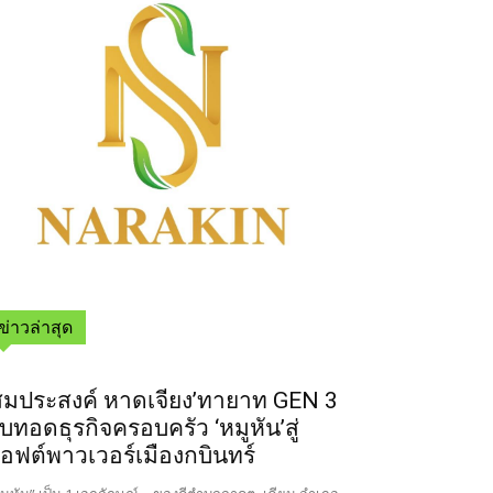
ข่าวล่าสุด
สมประสงค์ หาดเจียง’ทายาท GEN 3
ืบทอดธุรกิจครอบครัว ‘หมูหัน’สู่
อฟต์พาวเวอร์เมืองกบินทร์