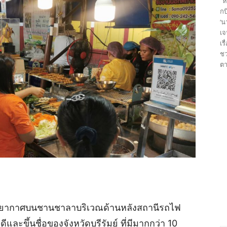
“ห
กบ
‘น
เจ
เร
ชว
ตา
 บรรยากาศบนชานชาลาบริเวณด้านหลังสถานีรถไฟ
ีและขึ้นชื่อของจังหวัดบุรีรัมย์ ที่มีมากกว่า 10