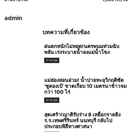
admin
บทความที่เกี่ยวข้อง
ฝนตกหนักไม่หยุด!นครพนมท่วมฉับ
พลัน เร่งระบายน้ำลงแม่น้ำโขง
ข่าวล่าสุด
แม่ฮ่องสอนอ่วม! น้ำปายทะลุวิกฤติซัด
‘ซูตองเป้’ ขาดเกือบ 10 เมตรนาข้าวจม
กว่า 100 ไร่
ข่าวล่าสุด
สุดเศร้า!ญาติรับร่าง 8 เหยื่อกราดยิง
ร.ร.เทพศริรินทร์ นนทบุรี กลับไป
ประกอบพิธีทางศาสนา