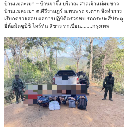
บ้านแม่ละเมา – บ้านผาผึ้ง บริเวณ ศาลเจ้าแม่ผมขาว
บ้านแม่ละเมา ต.คีรีราษฏร์ อ.พบพระ จ.ตาก จึงทำการ
เรียกตรวจสอบ ผลการปฏิบัติตรวจพบ รถกระบะสี่ประตู
ยี่ห้อมิตซูบิชิ ไทร์ทัน สีขาว ทะเบียน……..กรุงเทพ