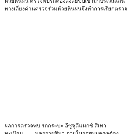
ห้วยหินฝน ตรวจพบรถต้องสงสัยขับเข้ามาบริเวณเส้น
ทางเลี่ยงด่านตรวจร่วมห้วยหินฝนจึงทำการเรียกตรวจ
ผลการตรวจพบ รถกระบะ อีซูซุดีแมกซ์ สีเทา
ทะเบียน……..นครราชสีมา ภายในรถพบบุคคลต้อง