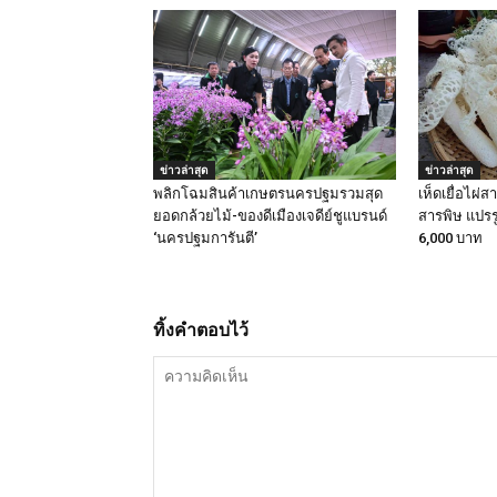
ข่าวล่าสุด
ข่าวล่าสุด
พลิกโฉมสินค้าเกษตรนครปฐมรวมสุด
เห็ดเยื่อไผ่ส
ยอดกล้วยไม้-ของดีเมืองเจดีย์ชูแบรนด์
สารพิษ แปรรู
‘นครปฐมการันตี’
6,000 บาท
ทิ้งคำตอบไว้