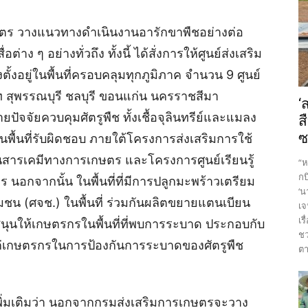
กษตร วางแนวทางดำเนินงานอารักขาพืชอย่างต่อ
่าง ๆ อย่างทั่วถึง ทั้งนี้ ได้สั่งการให้ศูนย์ส่งเสริม
้งอยู่ในพื้นที่ครอบคลุมทุกภูมิภาค จำนวน 9 ศูนย์
าท สุพรรณบุรี ชลบุรี ขอนแก่น นครราชสีมา
‘
ัจจัยควบคุมศัตรูพืช ทั้งเชื้อจุลินทรีย์และแมลง
ส
ซ
พื้นที่รับผิดชอบ ภายใต้โครงการส่งเสริมการใช้
ารเคมีทางการเกษตร และโครงการศูนย์เรียนรู้
“ห
กบ
 นอกจากนั้น ในพื้นที่ที่มีการปลูกมะพร้าวเตรียม
‘น
ุมชน (ศจช.) ในพื้นที่ ร่วมกันผลิตขยายแตนเบียน
เจ
เร
นุนให้เกษตรกรในพื้นที่ที่พบการระบาด ประกอบกับ
ชว
ำแก่เกษตรกรในการป้องกันการระบาดของศัตรูพืช
ตา
พิ่มเติมว่า นอกจากกรมส่งเสริมการเกษตรจะวาง