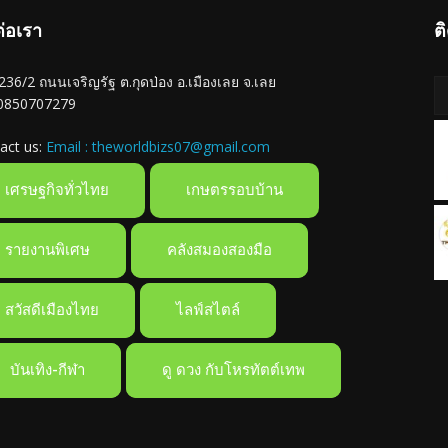
ต่อเรา
ต
ู่ 236/2 ถนนเจริญรัฐ ต.กุดป่อง อ.เมืองเลย จ.เลย
 0850707279
act us:
Email : theworldbizs07@gmail.com
เศรษฐกิจทั่วไทย
เกษตรรอบบ้าน
รายงานพิเศษ
คลังสมองสองมือ
สวัสดีเมืองไทย
ไลฟ์สไตล์
บันเทิง-กีฬา
ดู ดวง กับโหรทัตต์เทพ