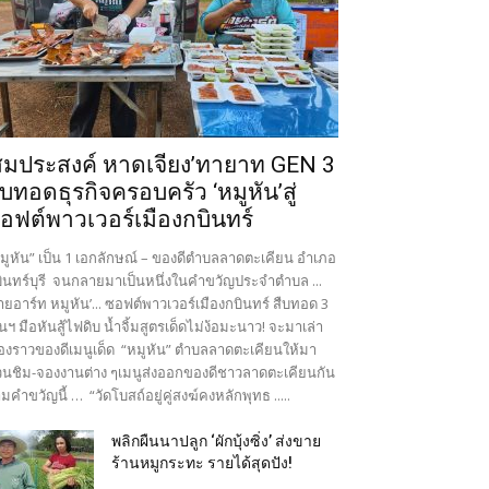
สมประสงค์ หาดเจียง’ทายาท GEN 3
ืบทอดธุรกิจครอบครัว ‘หมูหัน’สู่
อฟต์พาวเวอร์เมืองกบินทร์
มูหัน” เป็น 1 เอกลักษณ์ – ของดีตำบลลาดตะเคียน อำเภอ
ินทร์บุรี จนกลายมาเป็นหนึ่งในคำขวัญประจำตำบล ...
ายอาร์ท หมูหัน’... ซอฟต์พาวเวอร์เมืองกบินทร์ สืบทอด 3
นฯ มือหันสู้ไฟดิบ น้ำจิ้มสูตรเด็ดไม่ง้อมะนาว! จะมาเล่า
ื่องราวของดีเมนูเด็ด “หมูหัน” ตำบลลาดตะเคียนให้มา
นชิม-จองงานต่าง ๆเมนูส่งออกของดีชาวลาดตะเคียนกัน
มคำขวัญนี้ … “วัดโบสถ์อยู่คู่สงฆ์คงหลักพุทธ .....
พลิกผืนนาปลูก ‘ผักบุ้งซิ่ง’ ส่งขาย
ร้านหมูกระทะ รายได้สุดปัง!