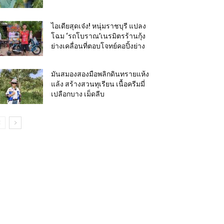
ไอเดียสุดเจ๋ง! หนุ่มราชบุรี แปลง
โฉม ‘รถโบราณ’เนรมิตรร้านกุ้ง
ย่างเคลื่อนที่ตอบโจทย์คอปิ้งย่าง
มันสมองสองมือพลิกดินทรายแห้ง
แล้ง สร้างสวนทุเรียน เนื้อครีมมี่
เปลือกบาง เม็ดลีบ