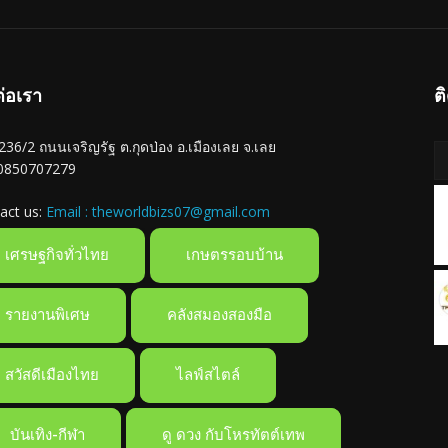
ต่อเรา
ต
ู่ 236/2 ถนนเจริญรัฐ ต.กุดป่อง อ.เมืองเลย จ.เลย
 0850707279
act us:
Email : theworldbizs07@gmail.com
เศรษฐกิจทั่วไทย
เกษตรรอบบ้าน
รายงานพิเศษ
คลังสมองสองมือ
สวัสดีเมืองไทย
ไลฟ์สไตล์
บันเทิง-กีฬา
ดู ดวง กับโหรทัตต์เทพ