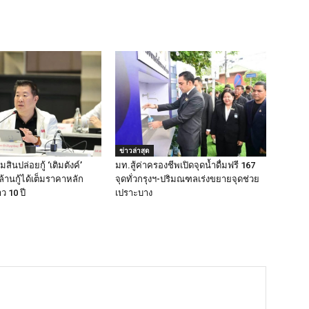
ข่าวล่าสุด
ินปล่อยกู้ ‘เติมตังค์’
มท.สู้ค่าครองชีพเปิดจุดน้ำดื่มฟรี 167
ล้านกู้ได้เต็มราคาหลัก
จุดทั่วกรุงฯ-ปริมณฑลเร่งขยายจุดช่วย
ว 10 ปี
เปราะบาง