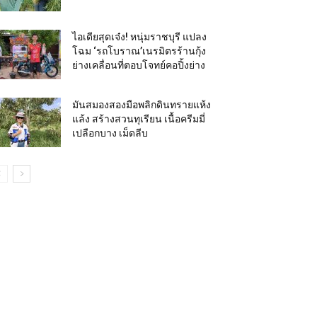
ไอเดียสุดเจ๋ง! หนุ่มราชบุรี แปลง
โฉม ‘รถโบราณ’เนรมิตรร้านกุ้ง
ย่างเคลื่อนที่ตอบโจทย์คอปิ้งย่าง
มันสมองสองมือพลิกดินทรายแห้ง
แล้ง สร้างสวนทุเรียน เนื้อครีมมี่
เปลือกบาง เม็ดลีบ