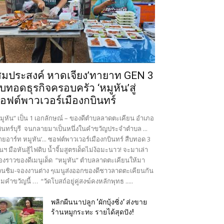
สมประสงค์ หาดเจียง’ทายาท GEN 3
ืบทอดธุรกิจครอบครัว ‘หมูหัน’สู่
อฟต์พาวเวอร์เมืองกบินทร์
มูหัน” เป็น 1 เอกลักษณ์ – ของดีตำบลลาดตะเคียน อำเภอ
ินทร์บุรี จนกลายมาเป็นหนึ่งในคำขวัญประจำตำบล ...
ายอาร์ท หมูหัน’... ซอฟต์พาวเวอร์เมืองกบินทร์ สืบทอด 3
นฯ มือหันสู้ไฟดิบ น้ำจิ้มสูตรเด็ดไม่ง้อมะนาว! จะมาเล่า
ื่องราวของดีเมนูเด็ด “หมูหัน” ตำบลลาดตะเคียนให้มา
นชิม-จองงานต่าง ๆเมนูส่งออกของดีชาวลาดตะเคียนกัน
มคำขวัญนี้ … “วัดโบสถ์อยู่คู่สงฆ์คงหลักพุทธ .....
พลิกผืนนาปลูก ‘ผักบุ้งซิ่ง’ ส่งขาย
ร้านหมูกระทะ รายได้สุดปัง!