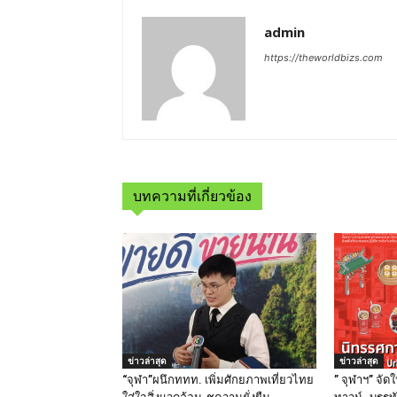
admin
https://theworldbizs.com
บทความที่เกี่ยวข้อง
ข่าวล่าสุด
ข่าวล่าสุด
“จุฬา”ผนึกททท. เพิ่มศักยภาพเที่ยวไทย
” จุฬาฯ” จั