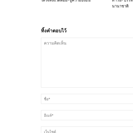
ใส่ใจสิ่งแวดล้อม-ชูความยั่งยืน
ทาวน์- บรรทั
นานาชาติ
ทิ้งคำตอบไว้
ความ
คิด
เห็น