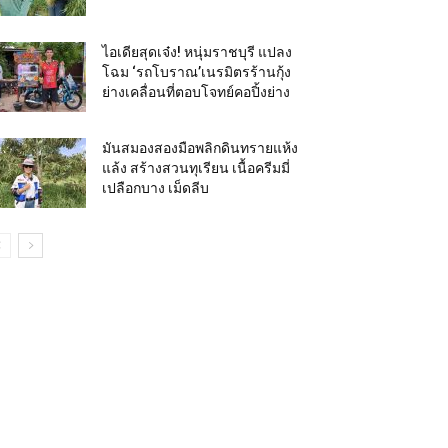
ไอเดียสุดเจ๋ง! หนุ่มราชบุรี แปลง
โฉม ‘รถโบราณ’เนรมิตรร้านกุ้ง
ย่างเคลื่อนที่ตอบโจทย์คอปิ้งย่าง
มันสมองสองมือพลิกดินทรายแห้ง
แล้ง สร้างสวนทุเรียน เนื้อครีมมี่
เปลือกบาง เม็ดลีบ