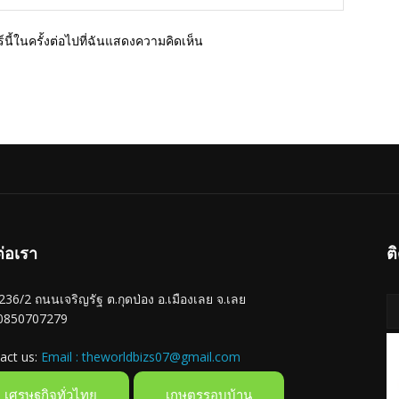
นี้ในครั้งต่อไปที่ฉันแสดงความคิดเห็น
ต่อเรา
ต
ู่ 236/2 ถนนเจริญรัฐ ต.กุดป่อง อ.เมืองเลย จ.เลย
 0850707279
act us:
Email : theworldbizs07@gmail.com
เศรษฐกิจทั่วไทย
เกษตรรอบบ้าน