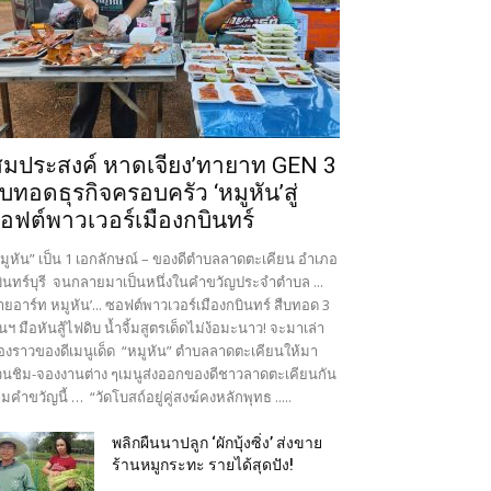
สมประสงค์ หาดเจียง’ทายาท GEN 3
ืบทอดธุรกิจครอบครัว ‘หมูหัน’สู่
อฟต์พาวเวอร์เมืองกบินทร์
มูหัน” เป็น 1 เอกลักษณ์ – ของดีตำบลลาดตะเคียน อำเภอ
ินทร์บุรี จนกลายมาเป็นหนึ่งในคำขวัญประจำตำบล ...
ายอาร์ท หมูหัน’... ซอฟต์พาวเวอร์เมืองกบินทร์ สืบทอด 3
นฯ มือหันสู้ไฟดิบ น้ำจิ้มสูตรเด็ดไม่ง้อมะนาว! จะมาเล่า
ื่องราวของดีเมนูเด็ด “หมูหัน” ตำบลลาดตะเคียนให้มา
นชิม-จองงานต่าง ๆเมนูส่งออกของดีชาวลาดตะเคียนกัน
มคำขวัญนี้ … “วัดโบสถ์อยู่คู่สงฆ์คงหลักพุทธ .....
พลิกผืนนาปลูก ‘ผักบุ้งซิ่ง’ ส่งขาย
ร้านหมูกระทะ รายได้สุดปัง!