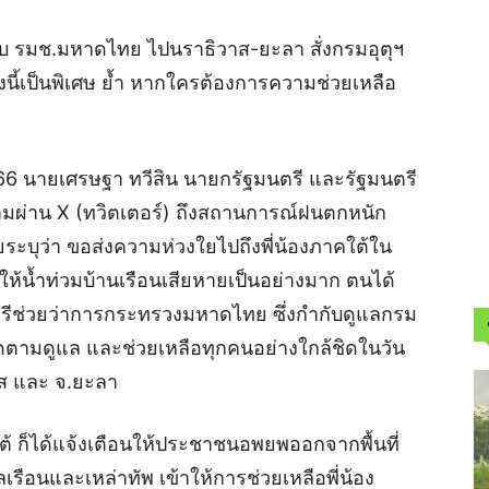
บ รมช.มหาดไทย ไปนราธิวาส-ยะลา สั่งกรมอุตุฯ
นี้เป็นพิเศษ ย้ำ หากใครต้องการความช่วยเหลือ
2566 นายเศรษฐา ทวีสิน นายกรัฐมนตรี และรัฐมนตรี
มผ่าน X (ทวิตเตอร์) ถึงสถานการณ์ฝนตกหนัก
ระบุว่า ขอส่งความห่วงใยไปถึงพี่น้องภาคใต้ใน
ำให้น้ำท่วมบ้านเรือนเสียหายเป็นอย่างมาก ตนได้
นตรีช่วยว่าการกระทรวงมหาดไทย ซึ่งกำกับดูแลกรม
ตามดูแล และช่วยเหลือทุกคนอย่างใกล้ชิดในวัน
วาส และ จ.ยะลา
้ ก็ได้แจ้งเตือนให้ประชาชนอพยพออกจากพื้นที่
ลเรือนและเหล่าทัพ เข้าให้การช่วยเหลือพี่น้อง