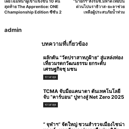
เผยโฉมหน้าผู้เข้าแข่งขัน 10 คน
“นายกฯ”สั่งรมช.มหาดไทยบิน
สุดท้าย The Apprentice: ONE
ด่วนไปนราธิวาส-ยะลาช่วย
Championship Edition ซีซัน 2
เหลือผู้ประสบภัยน้ำท่วม
admin
บทความที่เกี่ยวข้อง
ผลักดัน “วัดปราสาทภูฝ้าย” สู่แหล่งท่อง
เที่ยวมรดกวัฒนธรรม ยกระดับ
เศรษฐกิจชุ มชน
ข่าวล่าสุด
TCMA จับมือแคนาดา ดันเทคโนโลยี
จับ “คาร์บอน” ปูทางสู่ Net Zero 2025
ข่าวล่าสุด
” จุฬาฯ” จัดใหญ่ ชวนสำรวจเมืองไชน่า