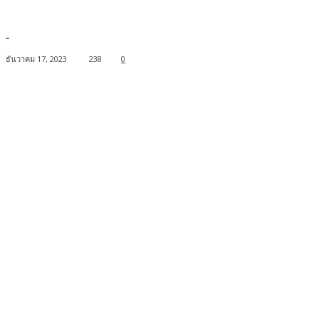
-
ธันวาคม 17, 2023
238
0
Facebook
Twitter
Pinterest
WhatsApp