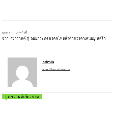
บทความก่อนหน้านี้
จาก ‘สงกรานต์’สู่ ‘ลอยกระทง’มรดกไทยล้ำค่าควรค่าเสนอยูเนสโก
admin
https://theworldbizs.com
บทความที่เกี่ยวข้อง