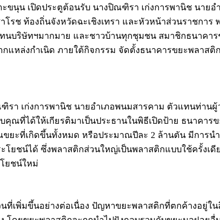
ขนุน เปิดประตูต้อนรับ นางปิณฑิรา เก่งการพานิช นายอ
โรช ท้องถิ่นจังหวัดฉะเชิงเทรา และหัวหน้าส่วนราชการ พ
แทนบริษัทฯมากมาย และชาวบ้านทุกชุมชน สมาชิกธนาคารข
ล่งกำเนิด ภายใต้กิจกรรม จัดตั้งธนาคารขยะพลาสติกเ
ณฑิรา เก่งการพานิช นายอำเภอพนมสารคาม ตัวแทนท่านผู้
ุณที่ได้ให้เกียรติมาเป็นประธานในพิธีเปิดป้าย ธนาคารขยะ
ี่เกิดขึ้นทั้งหมด หรือประมาณปีละ 2 ล้านตัน มีการนำก
ะโยชน์ได้ ซึ่งพลาสติกส่วนใหญ่เป็นพลาสติกแบบใช้ครั้งเดียว
โยชน์ใหม่
่เพิ่มขึ้นอย่างต่อเนื่อง ปัญหาขยะพลาสติกที่ตกค้างอยู่ใน