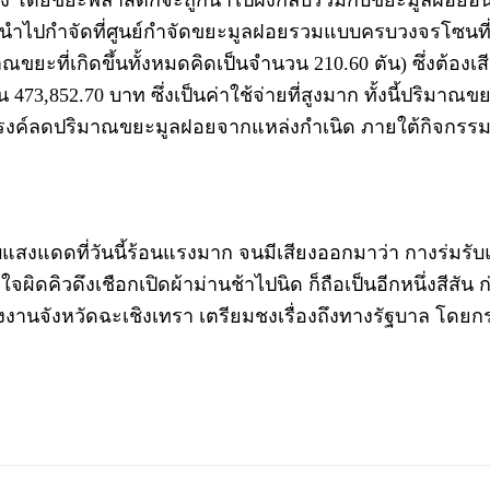
ูกต้อง โดยขยะพลาสติกจะถูกนำไปฝังกลบรวมกับขยะมูลฝอยอ
นำไปกำจัดที่ศูนย์กำจัดขยะมูลฝอยรวมแบบครบวงจรโซนที่ 1
ยะที่เกิดขึ้นทั้งหมดคิดเป็นจำนวน 210.60 ตัน) ซึ่งต้อ
 473,852.70 บาท ซึ่งเป็นค่าใช้จ่ายที่สูงมาก ทั้งนี้ปริมาณ
งค์ลดปริมาณขยะมูลฝอยจากแหล่งกำเนิด ภายใต้กิจกรรม 
มรับแสงแดดที่วันนี้ร้อนแรงมาก จนมีเสียงออกมาว่า กางร่มร
่เข้าใจผิดคิวดึงเชือกเปิดผ้าม่านช้าไปนิด ก็ถือเป็นอีกหนึ่งส
พลังงานจังหวัดฉะเชิงเทรา เตรียมชงเรื่องถึงทางรัฐบาล 