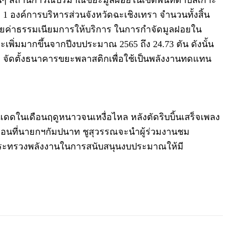
ื่นๆ สถานการณ์ปริมาณขยะมูลฝอยในเขตพื้นที่ตำบลเกาะ
 องค์การบริหารส่วนจังหวัดฉะเชิงเทรา จำนวนทั้งสิ้น
งเสียค่าธรรมเนียมการให้บริการ ในการกำจัดมูลฝอยใน
ขยะเพิ่มมากขึ้นจากปีงบประมาณ 2565 ถึง 24.73 ตัน ดังนั้น
จัดตั้งธนาคารขยะพลาสติกเพื่อใช้เป็นพลังงานทดแทน
ับแดดในเดือนฤดูหนาวจนเหงื่อไหล หลังตัดริบบิ้นเสร็จเพลง
ีสัน ก่อนที่นายกฯกัมปนาท ชูสุวรรณจะนำผู้ร่วมงานชม
โดยกระทรวงพลังงานในการสนับสนุนงบประมาณให้มี