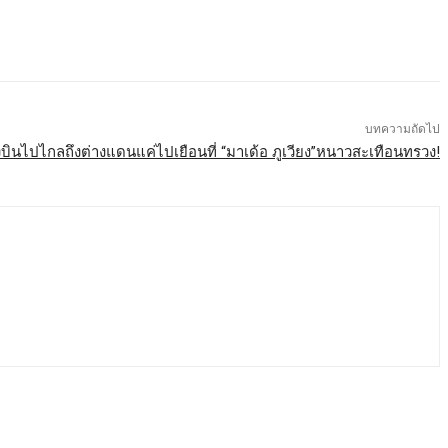
บทความถัดไป
งบินไปไกลถึงต่างแดนแค่ไปเยือนที่ “มาเด้อ ภูเวียง”หนาวสะเทือนทรวง!