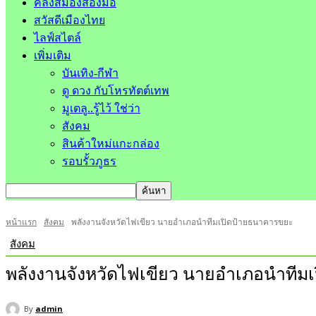
คลังสมองสองมือ
สวัสดีเมืองไทย
ไลฟ์สไตล์
เพิ่มเติม
บันเทิง-กีฬา
ดู ดวง กับโหรทัตต์เทพ
มูเตลู..รู้ไว้ ใช่ว่า
สังคม
สินค้าใหม่แกะกล่อง
รอบรั้วภูธร
หน้าแรก
สังคม
พลังงานจังหวัดไฟเขียว นายอำเภอนำทีมเปิดป้ายธนาคารขยะ
สังคม
พลังงานจังหวัดไฟเขียว นายอำเภอนำทีม
By
admin