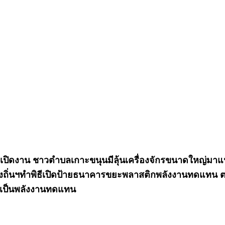
ดงาน ชาวตำบลเกาะขนุนมีลุ้นเครื่องจักรขนาดใหญ่มาแน่ ท
ท้องถิ่นฯทำพิธีเปิดป้ายธนาคารขยะพลาสติกพลังงานทดแ
ช้เป็นพลังงานทดแทน