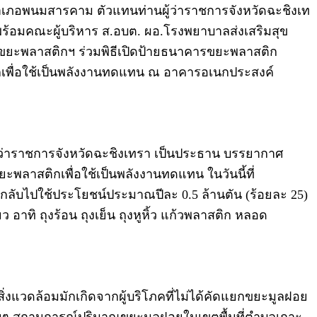
ำเภอพนมสารคาม ตัวแทนท่านผู้ว่าราชการจังหวัดฉะชิงเท
ร้อมคณะผู้บริหาร ส.อบต. ผอ.โรงพยาบาลส่งเสริมสุข
ยะพลาสติกฯ ร่วมพิธีเปิดป้ายธนาคารขยะพลาสติก
พื่อใช้เป็นพลังงานทดแทน ณ อาคารอเนกประสงค์
ว่าราชการจังหวัดฉะชิงเทรา เป็นประธาน บรรยากาศ
พลาสติกเพื่อใช้เป็นพลังงานทดแทน ในวันนี้ที่
ลับไปใช้ประโยชน์ประมาณปีละ 0.5 ล้านตัน (ร้อยละ 25)
 อาทิ ถุงร้อน ถุงเย็น ถุงหูหิ้ว แก้วพลาสติก หลอด
สิ่งแวดล้อมมักเกิดจากผู้บริโภคที่ไม่ได้คัดแยกขยะมูลฝอย