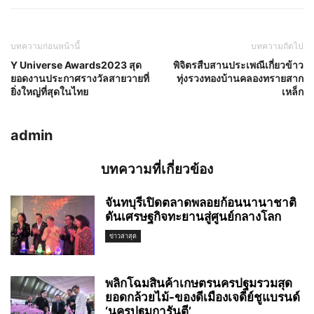
บทความก่อนหน้านี้
บทความถัดไป
Y Universe Awards2023 สุด
พิจิตรสืบสานประเพณีเกี่ยวข้าว
ยอดงานประกาศรางวัลสายวายที่
ทุ่งรวงทองบ้านคลองทรายสาก
ยิ่งใหญ่ที่สุดในไทย
เหล็ก
admin
บทความที่เกี่ยวข้อง
จันทบุรีเปิดตลาดพลอยก้อนนานาชาติ
ดันเศรษฐกิจทะยานสู่ศูนย์กลางโลก
ข่าวล่าสุด
พลิกโฉมสินค้าเกษตรนครปฐมรวมสุด
ยอดกล้วยไม้-ของดีเมืองเจดีย์ชูแบรนด์
‘นครปฐมการันตี’