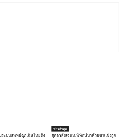
ข่าวล่าสุด
ับระบบแพทย์ฉุกเฉินไทยดึง
สุดอาลัย!จนท.พิทักษ์ป่าห้วยขาแข้งถูก