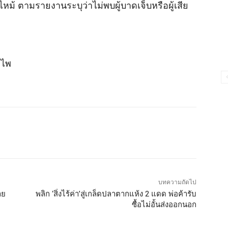
งไหม้ ตามรายงานระบุว่าไม่พบผู้บาดเจ็บหรือผู้เสีย
ำไพ
บทความถัดไป
าย
พลิก ‘สิ่งไร้ค่า’สู่เกล็ดปลาตากแห้ง 2 แดด พ่อค้ารับ
ซื้อไม่อั้นส่งออกนอก