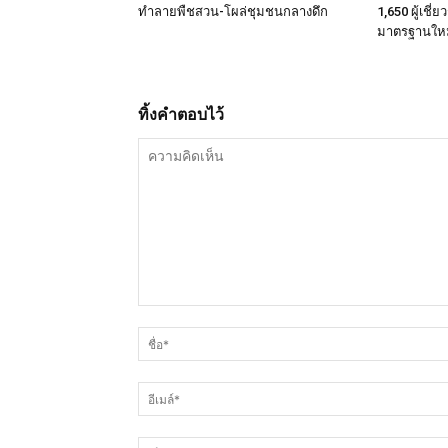
ทำลายพืชสวน-โผล่ชุมชนกลางดึก
1,650 ผู้เชี่
มาตรฐานใหม่
ทิ้งคำตอบไว้
ความ
คิด
เห็น