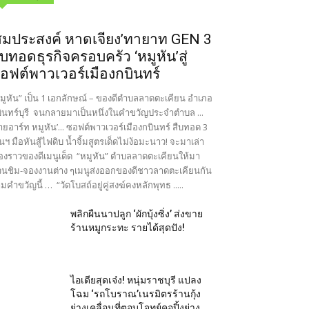
สมประสงค์ หาดเจียง’ทายาท GEN 3
ืบทอดธุรกิจครอบครัว ‘หมูหัน’สู่
อฟต์พาวเวอร์เมืองกบินทร์
มูหัน” เป็น 1 เอกลักษณ์ – ของดีตำบลลาดตะเคียน อำเภอ
ินทร์บุรี จนกลายมาเป็นหนึ่งในคำขวัญประจำตำบล ...
ายอาร์ท หมูหัน’... ซอฟต์พาวเวอร์เมืองกบินทร์ สืบทอด 3
นฯ มือหันสู้ไฟดิบ น้ำจิ้มสูตรเด็ดไม่ง้อมะนาว! จะมาเล่า
ื่องราวของดีเมนูเด็ด “หมูหัน” ตำบลลาดตะเคียนให้มา
นชิม-จองงานต่าง ๆเมนูส่งออกของดีชาวลาดตะเคียนกัน
มคำขวัญนี้ … “วัดโบสถ์อยู่คู่สงฆ์คงหลักพุทธ .....
พลิกผืนนาปลูก ‘ผักบุ้งซิ่ง’ ส่งขาย
ร้านหมูกระทะ รายได้สุดปัง!
ไอเดียสุดเจ๋ง! หนุ่มราชบุรี แปลง
โฉม ‘รถโบราณ’เนรมิตรร้านกุ้ง
ย่างเคลื่อนที่ตอบโจทย์คอปิ้งย่าง