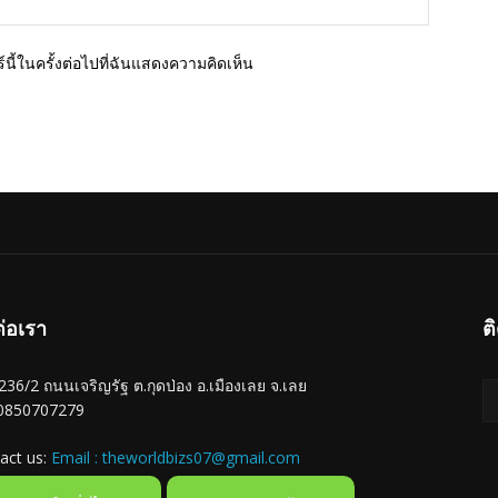
นี้ในครั้งต่อไปที่ฉันแสดงความคิดเห็น
ต่อเรา
ต
ู่ 236/2 ถนนเจริญรัฐ ต.กุดป่อง อ.เมืองเลย จ.เลย
 0850707279
act us:
Email : theworldbizs07@gmail.com