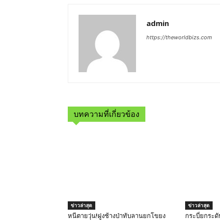
admin
https://theworldbizs.com
บทความที่เกี่ยวข้อง
ข่าวล่าสุด
ข่าวล่าสุด
หนีตายวุ่น!ฝูงช้างป่าทับลานยกโขยง
กระบี่ยกระด