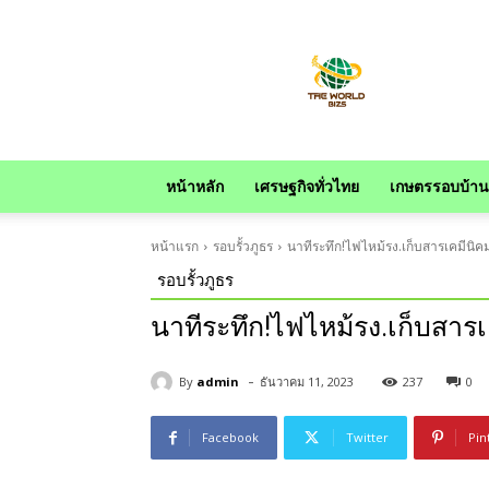
news
หน้าหลัก
เศรษฐกิจทั่วไทย
เกษตรรอบบ้าน
หน้าแรก
รอบรั้วภูธร
นาทีระทึก!ไฟไหม้รง.เก็บสารเคมีนิคม
รอบรั้วภูธร
นาทีระทึก!ไฟไหม้รง.เก็บสารเค
-
By
admin
ธันวาคม 11, 2023
237
0
Facebook
Twitter
Pin