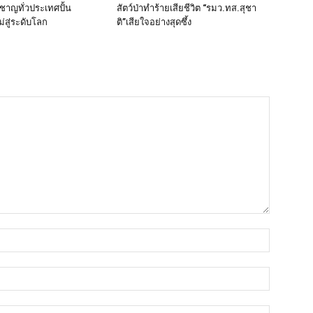
ยวชาญทั่วประเทศปั้น
สัตว์ป่าทำร้ายเสียชีวิต “รมว.ทส.สุชา
สู่ระดับโลก
ติ”เสียใจอย่างสุดซึ้ง
ชื่อ*
อีเมล์*
เว็บไซต์