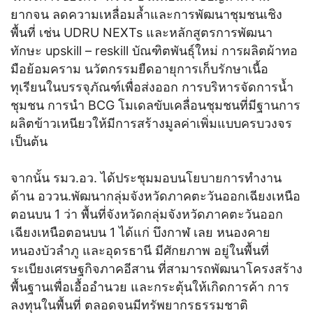
ยากจน ลดความเหลื่อมล้ำและการพัฒนาชุมชนเชิง
พื้นที่ เช่น UDRU NEXTs และหลักสูตรการพัฒนา
ทักษะ upskill – reskill บัณฑิตพันธุ์ใหม่ การผลิตผ้าทอ
มือย้อมคราม นวัตกรรมยืดอายุการเก็บรักษาเนื้อ
ทุเรียนในบรรจุภัณฑ์เพื่อส่งออก การบริหารจัดการน้ำ
ชุมชน การนำ BCG โมเดลขับเคลื่อนชุมชนที่มีฐานการ
ผลิตข้าวเหนียวให้มีการสร้างมูลค่าเพิ่มแบบครบวงจร
เป็นต้น
จากนั้น รมว.อว. ได้ประชุมมอบนโยบายการทำงาน
ด้าน อววน.พัฒนากลุ่มจังหวัดภาคตะวันออกเฉียงเหนือ
ตอนบน 1 ว่า พื้นที่จังหวัดกลุ่มจังหวัดภาคตะวันออก
เฉียงเหนือตอนบน 1 ได้แก่ บึงกาฬ เลย หนองคาย
หนองบัวลำภู และอุดรธานี มีศักยภาพ อยู่ในพื้นที่
ระเบียงเศรษฐกิจภาคอีสาน ที่สามารถพัฒนาโครงสร้าง
พื้นฐานเพื่อเอื้ออำนวย และกระตุ้นให้เกิดการค้า การ
ลงทุนในพื้นที่ ตลอดจนมีทรัพยากรธรรมชาติ