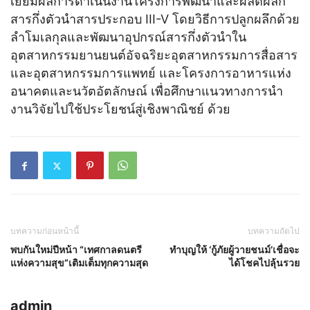
เยี่ยมผลการดำเนินงานโครงการพัฒนาและผลิตผลึก
สารกึ่งตัวนำสารประกอบ III-V โดยวิธีการปลูกผลึกด้วย
ลำโมเลกุลและพัฒนาอุปกรณ์สารกึ่งตัวนำใน
อุตสาหกรรมยานยนต์อัจฉริยะอุตสาหกรรมการสื่อสาร
และอุตสาหกรรมการแพทย์ และโครงการอาหารแห่ง
อนาคตและนวัตอัตลักษณ์ เพื่อศึกษาแนวทางการนำ
งานวิจัยไปใช้ประโยชน์สู่เชิงพาณิชย์ ด้วย
บทความก่อนหน้านี้
บทความถัดไป
พบกันใหม่ปีหน้า “เทศกาลดนตรี
ทำบุญให้ ‘กู้ภัยผู้วายชนม์’เชื่อจะ
แห่งความสุข”เติมเต็มทุกความสุด
ได้โชคไปลุ้นรวย
admin