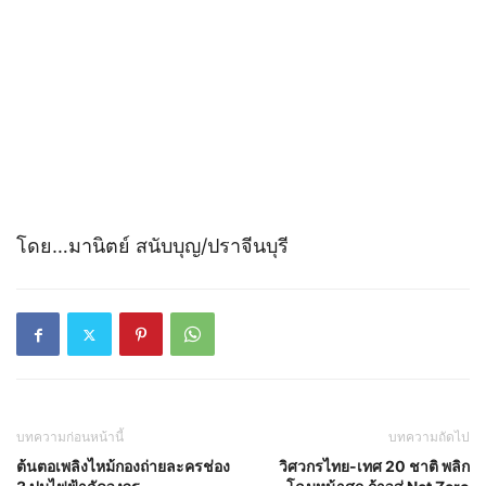
โดย…มานิตย์ สนับบุญ/ปราจีนบุรี
บทความก่อนหน้านี้
บทความถัดไป
ต้นตอเพลิงไหม้กองถ่ายละครช่อง
วิศวกรไทย-เทศ 20 ชาติ พลิก