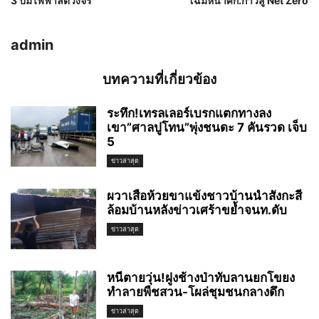
3 ปมไฟฟ้าลัดวงจร
โฉมหน้าศก.ก้าวสู่ Net Zero
admin
บทความที่เกี่ยวข้อง
ระทึก!เทรลเลอร์เบรกแตกทางลง
เขา”ศาลปูโทน”พุ่งชนดะ 7 คันรวด เจ็บ
5
ข่าวล่าสุด
ผวาเสือห้วยขาแข้งชาวบ้านนำสังกะสี
ล้อมบ้านหลังข่าวเศร้าขย้ำจนท.ดับ
ข่าวล่าสุด
หนีตายวุ่น!ฝูงช้างป่าทับลานยกโขยง
ทำลายพืชสวน-โผล่ชุมชนกลางดึก
ข่าวล่าสุด