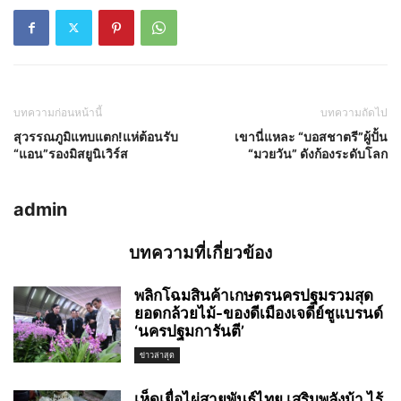
บทความก่อนหน้านี้
บทความถัดไป
สุวรรณภูมิแทบแตก!แห่ต้อนรับ
เขานี่แหละ “บอสชาตรี”ผู้ปั้น
“แอน”รองมิสยูนิเวิร์ส
“มวยวัน” ดังก้องระดับโลก
admin
บทความที่เกี่ยวข้อง
พลิกโฉมสินค้าเกษตรนครปฐมรวมสุด
ยอดกล้วยไม้-ของดีเมืองเจดีย์ชูแบรนด์
‘นครปฐมการันตี’
ข่าวล่าสุด
เห็ดเยื่อไผ่สายพันธุ์ไทย เสริมพลังม้า ไร้