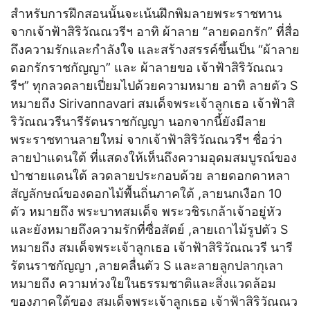
สำหรับการฝึกสอนนั้นจะเน้นฝึกพิมลายพระราชทาน
จากเจ้าฟ้าสิริวัณณวรีฯ อาทิ ผ้าลาย “ลายดอกรัก” ที่สื่อ
ถึงความรักและกำลังใจ และสร้างสรรค์ขึ้นเป็น “ผ้าลาย
ดอกรักราชกัญญา” และ ผ้าลายขอ เจ้าฟ้าสิริวัณณว
รีฯ” ทุกลวดลายเปี่ยมไปด้วยความหมาย อาทิ ลายตัว S
หมายถึง Sirivannavari สมเด็จพระเจ้าลูกเธอ เจ้าฟ้าสิ
ริวัณณวรีนารีรัตนราชกัญญา นอกจากนี้ยังมีลาย
พระราชทานลายใหม่ จากเจ้าฟ้าสิริวัณณวรีฯ ชื่อว่า
ลายป่าแดนใต้ ที่แสดงให้เห็นถึงความอุดมสมบูรณ์ของ
ป่าชายแดนใต้ ลวดลายประกอบด้วย ลายดอกดาหลา
สัญลักษณ์ของดอกไม้พื้นถิ่นภาคใต้ ,ลายนกเงือก 10
ตัว หมายถึง พระบาทสมเด็จ พระวชิรเกล้าเจ้าอยู่หัว
และยังหมายถึงความรักที่ซื่อสัตย์ ,ลายเถาไม้รูปตัว S
หมายถึง สมเด็จพระเจ้าลูกเธอ เจ้าฟ้าสิริวัณณวรี นารี
รัตนราชกัญญา ,ลายคลื่นตัว S และลายลูกปลากุเลา
หมายถึง ความห่วงใยในธรรมชาติและสิ่งแวดล้อม
ของภาคใต้ของ สมเด็จพระเจ้าลูกเธอ เจ้าฟ้าสิริวัณณว