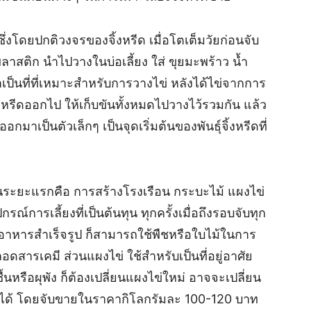
 ซึ่งโดยปกติวงจรของจิ้งหรีด เมื่อโตเต็มวัยก่อนจับ
าสติก นำไปวางในบ่อเลี้ยง ใส่ ขุยมะพร้าว น้ำ
่าเป็นที่ที่เหมาะสำหรับการวางไข่ หลังได้ไข่จากการ
ิ้งหรีดออกไป ให้เก็บขันทั้งหมดไปวางไว้รวมกัน แล้ว
กมาเป็นตัวเล็กๆ เป็นจุดเริ่มต้นของพันธุ์จิ้งหรีดที่
ุนในระยะแรกคือ การสร้างโรงเรือน กระบะไม้ แผงไข่
ณ์การเลี้ยงที่เป็นต้นทุน ทุกครั้งเมื่อถึงรอบจับทุก
ช้อาหารสำเร็จรูป ก็สามารถใช้พืชหรือใบไม้ในการ
่ปลอดสารเคมี ส่วนแผงไข่ ใช้สำหรับเป็นที่อยู่อาศัย
นหรือผุพัง ก็ต้องเปลี่ยนแผงไข่ใหม่ อาจจะเปลี่ยน
ิตได้ โดยจับขายในราคากิโลกรัมละ 100-120 บาท