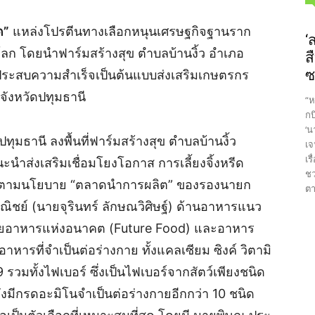
ด”
แหล่งโปรตีนทางเลือกหนุนเศรษฐกิจฐานราก
‘
ดโลก โดยนำฟาร์มสร้างสุข ตำบลบ้านงิ้ว อำเภอ
ส
ซ
รีดประสบความสำเร็จเป็นต้นแบบส่งเสริมเกษตรกร
จังหวัดปทุมธานี
“ห
กบ
‘น
ทุมธานี ลงพื้นที่ฟาร์มสร้างสุข ตำบลบ้านงิ้ว
เจ
เร
นำส่งเสริมเชื่อมโยงโอกาส การเลี้ยงจิ้งหรีด
ชว
 ตามนโยบาย “ตลาดนำการผลิต” ของรองนายก
ตา
ิชย์ (นายจุรินทร์ ลักษณวิศิษฐ์) ด้านอาหารแนว
โดยอาหารแห่งอนาคต (Future Food) และอาหาร
หารที่จำเป็นต่อร่างกาย ทั้งแคลเซียม ซิงค์ วิตามิ
 รวมทั้งไฟเบอร์ ซึ่งเป็นไฟเบอร์จากสัตว์เพียงชนิด
ังมีกรดอะมิโนจำเป็นต่อร่างกายอีกกว่า 10 ชนิด