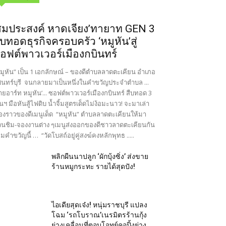
สมประสงค์ หาดเจียง’ทายาท GEN 3
ืบทอดธุรกิจครอบครัว ‘หมูหัน’สู่
อฟต์พาวเวอร์เมืองกบินทร์
มูหัน” เป็น 1 เอกลักษณ์ – ของดีตำบลลาดตะเคียน อำเภอ
ินทร์บุรี จนกลายมาเป็นหนึ่งในคำขวัญประจำตำบล ...
ายอาร์ท หมูหัน’... ซอฟต์พาวเวอร์เมืองกบินทร์ สืบทอด 3
นฯ มือหันสู้ไฟดิบ น้ำจิ้มสูตรเด็ดไม่ง้อมะนาว! จะมาเล่า
ื่องราวของดีเมนูเด็ด “หมูหัน” ตำบลลาดตะเคียนให้มา
นชิม-จองงานต่าง ๆเมนูส่งออกของดีชาวลาดตะเคียนกัน
มคำขวัญนี้ … “วัดโบสถ์อยู่คู่สงฆ์คงหลักพุทธ .....
พลิกผืนนาปลูก ‘ผักบุ้งซิ่ง’ ส่งขาย
ร้านหมูกระทะ รายได้สุดปัง!
ไอเดียสุดเจ๋ง! หนุ่มราชบุรี แปลง
โฉม ‘รถโบราณ’เนรมิตรร้านกุ้ง
ย่างเคลื่อนที่ตอบโจทย์คอปิ้งย่าง