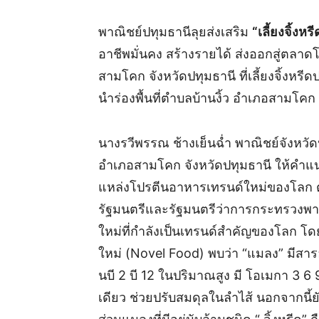
พาณิชย์ปทุมธานีลุยส่งเสริม
“เลี้ยงจิ้งหรี
อาชีพมั่นคง สร้างรายได้ ส่งออกสู่ตลา
สามโคก จังหวัดปทุมธานี ที่เลี้ยงจิ้งห
นำร่องพื้นที่ตำบลบ้านงิ้ว อำเภอสามโคก 
นางรวีพรรณ ช้างเย็นฉ่ำ พาณิชย์จังหวัดป
อำเภอสามโคก จังหวัดปทุมธานี ให้คำแนะ
แหล่งโปรตีนอาหารเทรนด์ใหม่ของโลก
รัฐมนตรีและรัฐมนตรีว่าการกระทรวงพาณ
ใหม่ที่กำลังเป็นเทรนด์สำคัญของโลก 
ใหม่ (Novel Food) พบว่า “แมลง” มีสารอา
นบี 2 บี 12 ในปริมาณสูง มี โอเมกา 3 6 9
เดียว ช่วยปรับสมดุลในลำไส้ นอกจากนี้ย