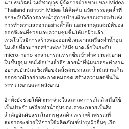
นายธนวัฒน์ วงศ์ชาญวุธ ผู้จัดการฝ่ายขาย ของ Midea
Thailand กล่าวว่า Midea ได้คิดค้น นวัตกรรมสุดล้ำที่
ยกระดับวิถีการอาบน้ำสู่การบำรุงผิวพรรณศาสตร์แห่ง
การทำความสะอาดอย่างล้ำลึก นอกจากคุณสมบัติของ
ออกซิเจนที่ช่วยมอบความชุ่มชื้นให้แก่ผิวแล้ว
เทคโนโลยีการสร้างฟองออกซิเจนจากเครื่องทำน้ำอุ่น
ไมเดียที่สามารถสร้างฟองให้มีขนาดเล็กในระดับ
micro-nano จะสามารถแทรกซึมเข้าทำความสะอาด
ในชั้นรูขุม ขนได้อย่างล้ำลึก สายน้ำที่นุ่มนวลจะทำงาน
อย่างขยันขันแข็งเพื่อขจัดสิ่งสกปรกและน้ำมันส่วนเกิน
ออกจากผิวอย่างสะอาดหมดจด สร้างความสดชื่นใน
ระหว่างอาบและหลังอาบ
อีกทั้งยังช่วยให้ผิวกระจ่างใสและลดการเกิดสิวเมื่อใช้
เป็นประจำ เครื่องทำน้ำอุ่นของเราจะกลายเป็นสิ่ง
สำคัญอันดับแรกในการดูแลผิว เพราะผิวพรรณที่
สะอาดจะช่วยให้การใช้ผลิตภัณฑ์บำรุงผิวอื่นๆ เกิด