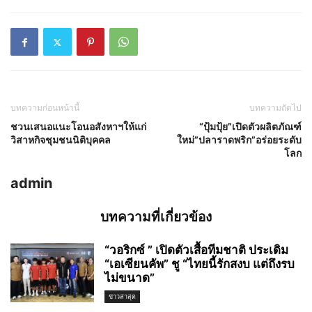
บทความก่อนหน้านี้
บทความถัดไป
ชวนเสนอแนะโอนอสังหาฯให้แก่
“ปุ้มปุ้ย”เปิดตัวผลิตภัณฑ์
วิสาหกิจชุมชนนิติบุคคล
ใหม่”ปลาราดพริก”อร่อยระดับ
โลก
admin
บทความที่เกี่ยวข้อง
“วอริกซ์ ” เปิดตัวเสื้อทีมชาติ ประเดิม
“เอเซียนคัพ” ชู “ไทยนี้รักสงบ แต่ถึงรบ
ไม่ขนาด”
ข่าวล่าสุด