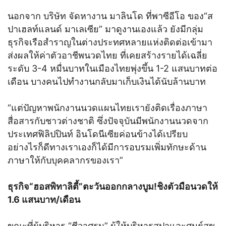
นอกจาก บริษัท จัดหางาน มาลินโด ที่พาซีอีโอ ของ“ส
ปาเฮลท์แลนด์ มาเลเซีย” มาดูงานเองแล้ว ยังมีกลุ่ม
ธุรกิจเรือสำราญในต่างประทศหลายแห่งติดต่อเข้ามา
ส่งผลให้ค่าตัวอาชีพนวดไทย ที่เคยสร้างรายได้เฉลี่ย
ระดับ 3-4 หมื่นบาทในเมืองไทยพุ่งขึ้น 1-2 แสนบาทต่อ
เดือน บางคนไปทำงานกลับมาเก็บเงินได้นับล้านบาท
“แต่ปัญหาพนักงานนวดแผนไทยเรายังติดเรื่องภาษา
สื่อสารกับชาวต่างชาติ ซึ่งปัจจุบันมีพนักงานนวดจาก
ประเทศฟิลิปปินท์ อินโดนีเซียค่อนข้างได้เปรียบ
อย่างไรก็ดีทางเราเองก็ได้มีการอบรมเพิ่มทักษะด้าน
ภาษาให้กับบุคคลากรของเรา”
ธุรกิจ“ฮอสพิทาลิตี้”ตะวันออกกลางบูม!ชิงตัวมือนวดให้
1.6 แสนบาท/เดือน
ขณะที่ผู้บริหาร “ชีวาศรม” ผู้ให้บริหารสปาและศูนย์สุข