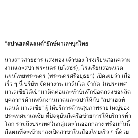
“สปาเฮลท์แลนด์”ยักษ์มาเลฯบุกไทย
นางสาวสายธาร แสงทอง เจ้าของ โรงเรียนสอนความ
งามและสปา พระนคร (ยโสธร), โรงเรียนสอนนวด
แผนไทยพระนคร (พระนครศรีอยุธยา) เปิดเผยว่า เมื่อ
เร็ว ๆ นี้ บริษัท จัดหางาน มาลินโด จำกัด ในประเทศ
มาเลเซียได้เข้ามาติดต่อและทำบันทึกข้อตกลงขอผลิต
บุคลากรด้านพนักงานนวดและสปาให้กับ “สปาเฮลท์
แลนด์ มาเลเซีย” ผู้ให้บริการด้านสุขภาพรายใหญ่ของ
ประเทศมาเลเซีย ที่ปัจจุบันมีเครือข่ายการให้บริการทั่ว
โลก รวมถึงประเทศในกลุ่มตะวันออกกลาง พร้อมกันนี้
มีแผนที่จะเข้ามาลงเปิดสาขาในเมืองไทยเร็ว ๆ นี้ด้วย