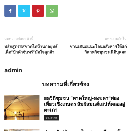
บทความก่อนหน้านี้
บทความถัดไป
พลิกสูตรรสชาดไทบ้านกลยุทธ์
ชวนเสนอแนะโอนอสังหาฯให้แก่
เด็ด”ป้าคำจันทร์”มัดใจลูกค้า
วิสาหกิจชุมชนนิติบุคคล
admin
บทความที่เกี่ยวข้อง
ยลวิถีชุมชน “หาดใหญ่-สงขลา”ท่อง
เที่ยวเชิงเกษตร สัมผัสมนต์เสน่ห์คลองอู่
ตะเภา
ข่าวล่าสุด