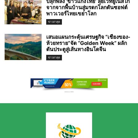
ปลุกพลัง ‘ข้าวแกงไทย’ ลุยเวทียูเนสโก
จากจากพื้นบ้านสู่มรดกโลกดันซอฟต์
พาวเวอร์ไทยเขย่าโลก
ข่าวล่าสุด
เสนอแผนกระตุ้นเศรษฐกิจ “เชียงของ-
ห้วยทราย”จัด “Golden Week” ผลัก
ดันประตูสู่เส้นทางอินโดจีน
ข่าวล่าสุด