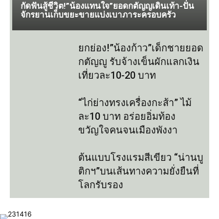
กัดฟันสู้ชีวิต!”น้องแทนใจ”ยอดกตัญญเดินเท้า-ปั่น
จักรยานเก็บขยะขายแบ่งเบาภาระครอบครัว
ยกย่อง!”น้องก้าว”เด็กชายยอด
กตัญญู รับจ้างเข็นผักแลกเงิน
เที่ยวละ10-20 บาท
“ไก่ย่างทรงเครื่องกะส้า” ไม้
ละ10 บาท อร่อยอิ่มท้อง
ขวัญใจคนจนเมืองพังงา
ต้นแบบโรงแรมสีเขียว “น่านบู
ติกฯ”บนเส้นทางความยั่งยืนที่
โลกรับรอง