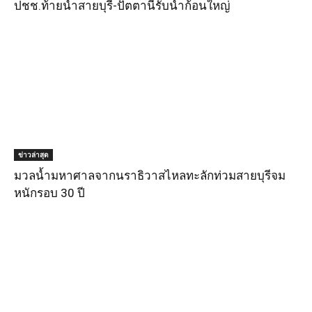
ปชช.ท้ายน้ำสายบุรี-ปัตตานีรับน้ำก้อนใหญ่
ข่าวล่าสุด
มวลน้ำมหาศาลจากนราธิวาสไหลทะลักท่วมสายบุรีจม
หนักรอบ 30 ปี