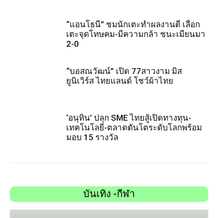
“แอนโธนี” ชมนักเตะทำผลงานดี เลือก
เตะจุดโทษคม-มีความกล้า ชนะเมียนมา
2-0
“บอสณวัฒน์” เปิด 77สาวงาม มิส
ยูนิเวิร์ส ไทยแลนด์ โชว์ผ้าไทย
‘อนุทิน’ ปลุก SME ไทยสู้เปิดทางทุน-
เทคโนโลยี-ตลาดดันโตระดับโลกพร้อม
มอบ 15 รางวัล
บันเทิง -กีฬา