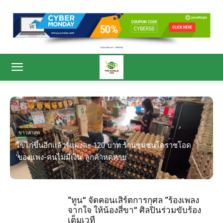
ข่าวล่าสุด
ไข่ไก่ขึ้นอีกแล้ว! แผงละ 120 บาท ร้านชุมชนโคราชโอด
“
‘ของแพง-คนไม่มีเงิน’ ลูกค้าหดหาย
ศ
“ทูน” จัดคอนเสิร์ตการกุศล “ร้องเพลง
จากใจ ให้น้องสี่ขา” ศิลปินร่วมขับร้อง
เต็มเวที