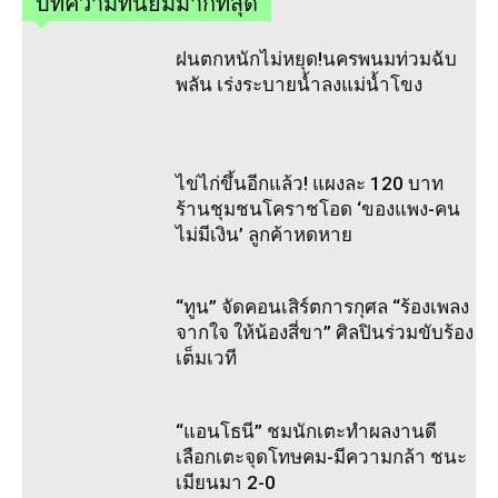
บทความที่นิยมมากที่สุด
ฝนตกหนักไม่หยุด!นครพนมท่วมฉับ
พลัน เร่งระบายน้ำลงแม่น้ำโขง
ไข่ไก่ขึ้นอีกแล้ว! แผงละ 120 บาท
ร้านชุมชนโคราชโอด ‘ของแพง-คน
ไม่มีเงิน’ ลูกค้าหดหาย
“ทูน” จัดคอนเสิร์ตการกุศล “ร้องเพลง
จากใจ ให้น้องสี่ขา” ศิลปินร่วมขับร้อง
เต็มเวที
“แอนโธนี” ชมนักเตะทำผลงานดี
เลือกเตะจุดโทษคม-มีความกล้า ชนะ
เมียนมา 2-0