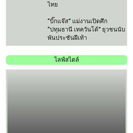
ไทย
“บิ๊กแจ๊ส” แม่งานเปิดศึก
“ปทุมธานี เทควันโด้” ยุวชนนับ
พันประชันฝีเท้า
ไลฟ์สไตล์