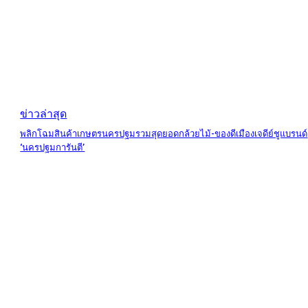
ข่าวล่าสุด
พลิกโฉมสินค้าเกษตรนครปฐมรวมสุดยอดกล้วยไม้-ของดีเมืองเจดีย์ชูแบรนด์
‘นครปฐมการันตี’