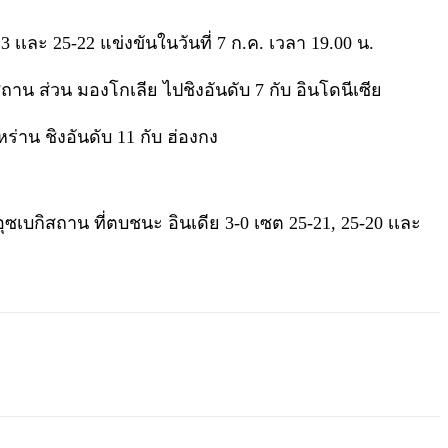
3 เเละ 25-22 แข่งขันในวันที่ 7 ก.ค. เวลา 19.00 น.
าน ส่วน มองโกเลีย ไปชิงอันดับ 7 กับ อินโดนีเซีย
หร่าน ชิงอันดับ 11 กับ ฮ่องกง
ุซเบกิสถาน ที่ตบชนะ อินเดีย 3-0 เซต 25-21, 25-20 เเละ