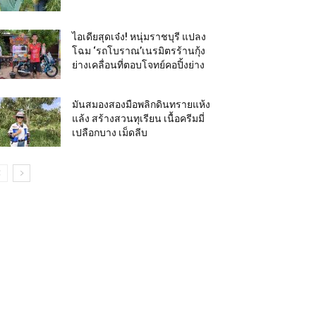
ไอเดียสุดเจ๋ง! หนุ่มราชบุรี แปลง
โฉม ‘รถโบราณ’เนรมิตรร้านกุ้ง
ย่างเคลื่อนที่ตอบโจทย์คอปิ้งย่าง
มันสมองสองมือพลิกดินทรายแห้ง
แล้ง สร้างสวนทุเรียน เนื้อครีมมี่
เปลือกบาง เม็ดลีบ