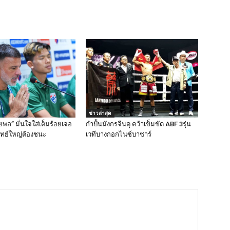
ข่าวล่าสุด
พล” มั่นใจใส่เต็มร้อยเจอ
กำปั้นมังกรจีนดุ คว้าเข็มขัด ABF 3รุ่น
ทย์ใหญ่ต้องชนะ
เวทีบางกอกไนซ์บาซาร์