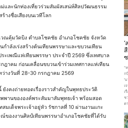
หม่และนักท่องเที่ยวร่วมสัมผัสเสน่ห์ศิลปวัฒนธรรม
ร้างชื่อเสียงบนเวทีโลก
ที่บริเวณคุ้มวัดบิง ตำบลโชคชัย อำเภอโชคชัย จังหวัด
‘
นกำลังเร่งสร้างต้นเทียนพรรษาและขบวนเทียน
ส
านประเพณีแห่เทียนพรรษา ประจำปี 2569 ซึ่งเทศบาล
ซ
รกฎาคม ก่อนเคลื่อนขบวนเข้าร่วมเทศกาลแห่เทียน
“ห
่างวันที่ 28-30 กรกฎาคม 2569
กบ
‘น
เจ
ี้ ยังคงถ่ายทอดเรื่องราวสำคัญในพุทธประวัติ
เร
ชว
รินิพพานขององค์พระสัมมาสัมพุทธเจ้า พร้อมสอด
ตา
สมเด็จพระเจ้าอยู่หัว รัชกาลที่ 10 ผ่านงานแกะ
กษณ์ของงานศิลป์เทียนพรรษาอำเภอโชคชัยที่ได้รับ