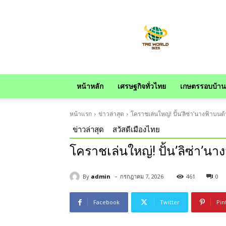
news
หน้าหลัก
เศรษฐกิจทั่วไทย
เกษตรรอบบ้าน
หน้าแรก
ข่าวล่าสุด
โคราชเล่นใหญ่! ปั้น’ลิซ่า’นางฟ้าบน
ข่าวล่าสุด
สวัสดีเมืองไทย
โคราชเล่นใหญ่! ปั้น’ลิซ่า’น
-
By
admin
กรกฎาคม 7, 2026
461
0
Facebook
Twitter
Pin