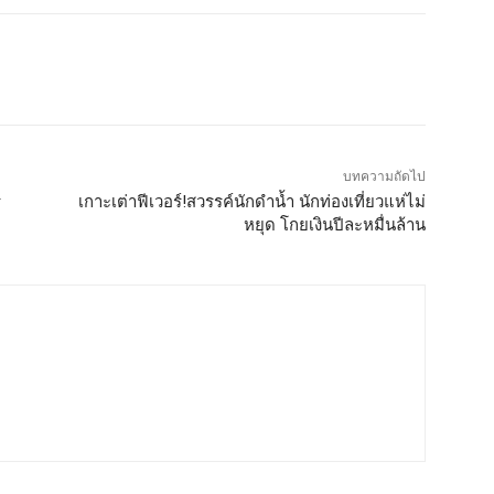
บทความถัดไป
ร
เกาะเต่าฟีเวอร์!สวรรค์นักดำน้ำ นักท่องเที่ยวแห่ไม่
หยุด โกยเงินปีละหมื่นล้าน