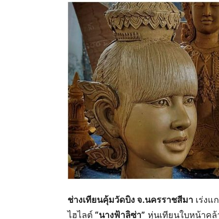
ช่างเทียนคุ้มวัดบิง จ.นครราชสีมา
เร่งแก
ไฮไลต์
“นางฟ้าลิซ่า”
หุ่นเทียนใบหน้าคล