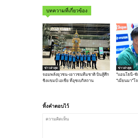
บทความที่เกี่ยวข้อง
ข่าวล่าสุด
ข่าวล่าสุด
จอมพลังยุวชน-เยาวชนทีมชาติ บินสู้ศึก
“แอนโธนี-ชัย
ชิงแขมป์ เอเชีย ที่อุซเบกิสถาน
“เมียนมา”โจ
ทิ้งคำตอบไว้