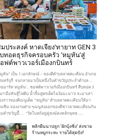
สมประสงค์ หาดเจียง’ทายาท GEN 3
ืบทอดธุรกิจครอบครัว ‘หมูหัน’สู่
อฟต์พาวเวอร์เมืองกบินทร์
มูหัน” เป็น 1 เอกลักษณ์ – ของดีตำบลลาดตะเคียน อำเภอ
ินทร์บุรี จนกลายมาเป็นหนึ่งในคำขวัญประจำตำบล ...
ายอาร์ท หมูหัน’... ซอฟต์พาวเวอร์เมืองกบินทร์ สืบทอด 3
นฯ มือหันสู้ไฟดิบ น้ำจิ้มสูตรเด็ดไม่ง้อมะนาว! จะมาเล่า
ื่องราวของดีเมนูเด็ด “หมูหัน” ตำบลลาดตะเคียนให้มา
นชิม-จองงานต่าง ๆเมนูส่งออกของดีชาวลาดตะเคียนกัน
มคำขวัญนี้ … “วัดโบสถ์อยู่คู่สงฆ์คงหลักพุทธ .....
พลิกผืนนาปลูก ‘ผักบุ้งซิ่ง’ ส่งขาย
ร้านหมูกระทะ รายได้สุดปัง!