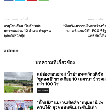
บทความก่อนหน้านี้
บทความถัดไป
พายุโซนร้อน “ไมสัก”ถล่ม
“ทัพสวิงเยาวชนไทย”สร้างชื่อ
นครพนมอ่วม 12 อำเภอ ท่าอุเทน
กวาด 6 แชมป์ ศึก FCG ที่รัฐ
อุทกภัยหนักสุด
แคลิฟอร์เนีย
admin
บทความที่เกี่ยวข้อง
แม่ฮ่องสอนอ่วม! น้ำปายทะลุวิกฤติซัด
‘ซูตองเป้’ ขาดเกือบ 10 เมตรนาข้าวจม
กว่า 100 ไร่
ข่าวล่าสุด
“บิ๊กแจ๊ส” แม่งานเปิดศึก “ปทุมธานี เท
ควันโด้” ยุวชนนับพันประชันฝีเท้า