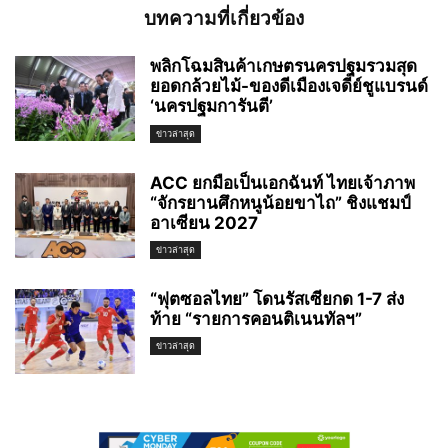
บทความที่เกี่ยวข้อง
พลิกโฉมสินค้าเกษตรนครปฐมรวมสุด
ยอดกล้วยไม้-ของดีเมืองเจดีย์ชูแบรนด์
‘นครปฐมการันตี’
ข่าวล่าสุด
ACC ยกมือเป็นเอกฉันท์ ไทยเจ้าภาพ
“จักรยานศึกหนูน้อยขาไถ” ชิงแชมป์
อาเซียน 2027
ข่าวล่าสุด
“ฟุตซอลไทย” โดนรัสเซียกด 1-7 ส่ง
ท้าย “รายการคอนติเนนทัลฯ”
ข่าวล่าสุด