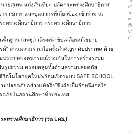
“ห
 นายสุเทพ แก่งสันเทียะ ปลัดกระทรวงศึกษาธิการ
กบ
‘น
ราชการ และบุคลากรที่เกี่ยวข้อง เข้าร่วม ณ
เจ
กระทรวงศึกษาธิการ กระทรวงศึกษาธิการ
เร
ชว
ตา
ื้นฐาน (สพฐ.) เดินหน้าขับเคลื่อนนโยบาย
สรรค์” ผ่านความร่วมมือครั้งสำคัญระดับประเทศ ด้วย
พื่อประกาศเจตนารมณ์ร่วมกันในการสร้างระบบ
ป็นรูปธรรม ครอบคลุมทั้งด้านความปลอดภัย
ะชีวิตในโลกยุคใหม่พร้อมเปิดระบบ SAFE SCHOOL
วามปลอดภัยอย่างแท้จริง”ซึ่งถือเป็นอีกหนึ่งกลไก
ดภัยในสถานศึกษาทั่วประเทศ
กระทรวงศึกษาธิการ (รมว.ศธ.)