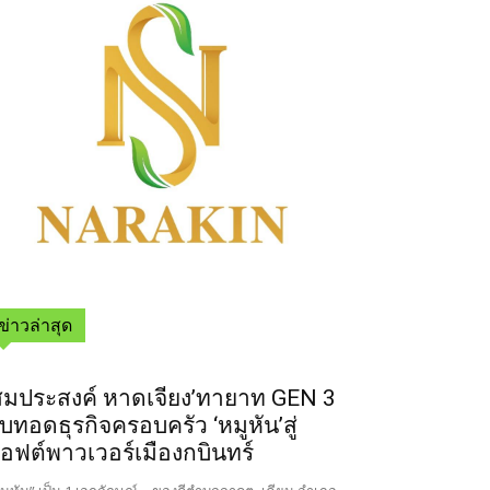
ข่าวล่าสุด
สมประสงค์ หาดเจียง’ทายาท GEN 3
ืบทอดธุรกิจครอบครัว ‘หมูหัน’สู่
อฟต์พาวเวอร์เมืองกบินทร์