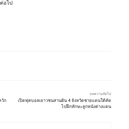
ีต่อไป
บทความถัดไป
ควัก
เปิดฟุตบอลเยาวชนสานฝัน 4 จังหวัดชายแดนใต้คัด
ไปฝึกทักษะลูกหนังต่างแดน