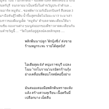
มูหัน” เป็น 1 เอกลักษณ์ – ของดีตำบลลาดตะเคียน อำเภอ
ินทร์บุรี จนกลายมาเป็นหนึ่งในคำขวัญประจำตำบล ...
ายอาร์ท หมูหัน’... ซอฟต์พาวเวอร์เมืองกบินทร์ สืบทอด 3
นฯ มือหันสู้ไฟดิบ น้ำจิ้มสูตรเด็ดไม่ง้อมะนาว! จะมาเล่า
ื่องราวของดีเมนูเด็ด “หมูหัน” ตำบลลาดตะเคียนให้มา
นชิม-จองงานต่าง ๆเมนูส่งออกของดีชาวลาดตะเคียนกัน
มคำขวัญนี้ … “วัดโบสถ์อยู่คู่สงฆ์คงหลักพุทธ .....
พลิกผืนนาปลูก ‘ผักบุ้งซิ่ง’ ส่งขาย
ร้านหมูกระทะ รายได้สุดปัง!
ไอเดียสุดเจ๋ง! หนุ่มราชบุรี แปลง
โฉม ‘รถโบราณ’เนรมิตรร้านกุ้ง
ย่างเคลื่อนที่ตอบโจทย์คอปิ้งย่าง
มันสมองสองมือพลิกดินทรายแห้ง
แล้ง สร้างสวนทุเรียน เนื้อครีมมี่
เปลือกบาง เม็ดลีบ