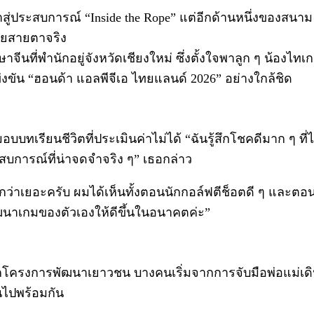
้าสู่ประสบการณ์ “Inside the Rope” แต่อีกด้านหนึ่งของสนา
้วยสายตาจริง
ี่พำนักอยู่จังหวัดเชียงใหม่ ซึ่งตั้งใจพาลูก ๆ น้องไทเกอร
งขัน “ฮอนด้า แอลพีจีเอ ไทยแลนด์ 2026” อย่างใกล้ชิด
อบบทเรียนชีวิตที่ประเมินค่าไม่ได้ “ฉันรู้สึกโชคดีมาก ๆ ท
ะสบการณ์ที่น่าจดจำจริง ๆ” เธอกล่าว
นกว่าเยอะครับ ผมได้เห็นทั้งตอนนักกอล์ฟตีช็อตดี ๆ และตอน
ฒนาเกมของตัวเองให้ดีขึ้นในอนาคตค่ะ”
ครงการพัฒนาเยาวชน บางคนเริ่มจากการจับมือพ่อแม่เดินเ
นไปพร้อมกัน