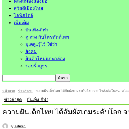
คลังสมองสองมือ
สวัสดีเมืองไทย
ไลฟ์สไตล์
เพิ่มเติม
บันเทิง-กีฬา
ดู ดวง กับโหรทัตต์เทพ
มูเตลู..รู้ไว้ ใช่ว่า
สังคม
สินค้าใหม่แกะกล่อง
รอบรั้วภูธร
หน้าแรก
ข่าวล่าสุด
ความฝันเด็กไทย ได้สัมผัสเกมระดับโลก จากใจส่งต่อในสนาม"ฮอ
ข่าวล่าสุด
บันเทิง-กีฬา
ความฝันเด็กไทย ได้สัมผัสเกมระดับโลก 
By
admin