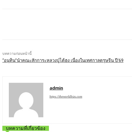
บทความก่อนหน้านี้
“อนุทิน”นำคณะสักการะหลวงปู่ไต้ฮง เนื่องในเทศกาลตรุษจีน ปี’69
admin
https://theworldbizs.com
บทความที่เกี่ยวข้อง