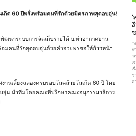
ด 60 ปีพรั่งพร้อมคนที่รักด้วยมิตรภาพสุดอบอุ่น!
‘
ส
ซ
พัฒนาระบบการจัดเก็บรายได้ บ.ท่าอากาศยาน
“ห
ร้อมคนที่รักสุดอบอุ่นด้วยคำอวยพรขอให้ก้าวหน้า
กบ
‘น
เจ
เร
ชว
ตา
ศงานเลี้ยงฉลองครบรอบวันคล้ายวันเกิด 60 ปี โดย
งอบอุ่น นำทีมโดยคณะที่ปรึกษาคณะอนุกรรมาธิการ
ย