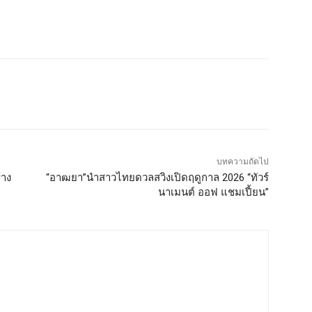
บทความถัดไป
้าง
“อาฒยา”นำสาวไทยดวลสวิงเปิดฤดูกาล 2026 “ทัวร์
นาเมนต์ ออฟ แชมเปี้ยน”