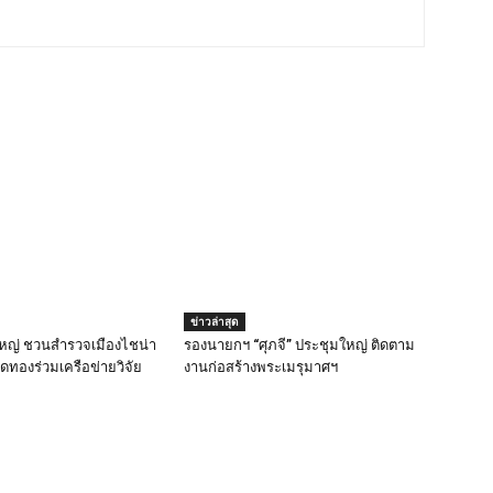
ข่าวล่าสุด
ดใหญ่ ชวนสำรวจเมืองไชน่า
รองนายกฯ “ศุภจี” ประชุมใหญ่ ติดตาม
ดทองร่วมเครือข่ายวิจัย
งานก่อสร้างพระเมรุมาศฯ