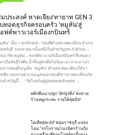
สมประสงค์ หาดเจียง’ทายาท GEN 3
ืบทอดธุรกิจครอบครัว ‘หมูหัน’สู่
อฟต์พาวเวอร์เมืองกบินทร์
มูหัน” เป็น 1 เอกลักษณ์ – ของดีตำบลลาดตะเคียน อำเภอ
ินทร์บุรี จนกลายมาเป็นหนึ่งในคำขวัญประจำตำบล ...
ายอาร์ท หมูหัน’... ซอฟต์พาวเวอร์เมืองกบินทร์ สืบทอด 3
นฯ มือหันสู้ไฟดิบ น้ำจิ้มสูตรเด็ดไม่ง้อมะนาว! จะมาเล่า
ื่องราวของดีเมนูเด็ด “หมูหัน” ตำบลลาดตะเคียนให้มา
นชิม-จองงานต่าง ๆเมนูส่งออกของดีชาวลาดตะเคียนกัน
มคำขวัญนี้ … “วัดโบสถ์อยู่คู่สงฆ์คงหลักพุทธ .....
พลิกผืนนาปลูก ‘ผักบุ้งซิ่ง’ ส่งขาย
ร้านหมูกระทะ รายได้สุดปัง!
ไอเดียสุดเจ๋ง! หนุ่มราชบุรี แปลง
โฉม ‘รถโบราณ’เนรมิตรร้านกุ้ง
ย่างเคลื่อนที่ตอบโจทย์คอปิ้งย่าง