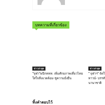
บทความที่เกี่ยวข้อง
ข่าวล่าสุด
ข่าวล่าสุด
“จุฬา”ผนึกททท. เพิ่มศักยภาพเที่ยวไทย
” จุฬาฯ” จั
ใส่ใจสิ่งแวดล้อม-ชูความยั่งยืน
ทาวน์- บรรทั
นานาชาติ
ทิ้งคำตอบไว้