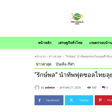
news
หน้าหลัก
เศรษฐกิจทั่วไทย
เกษตรรอบบ้าน
หน้าแรก
ข่าวล่าสุด
"รักษ์พล" นำทัพฟุตซอลไทยลุยศึกชิงแช
ข่าวล่าสุด
บันเทิง-กีฬา
“รักษ์พล” นำทัพฟุตซอลไทยลุยศ
-
By
admin
มกราคม 27, 2026
660
0
Facebook
Twitter
Pin