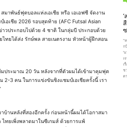
ย สมาพันธ์ฟุตบอลแห่งเอเชีย หรือ เอเอฟซี จัดงาน
‘
์เอเชีย 2026 รอบสุดท้าย (AFC Futsal Asian
ส
ซ
่าวประกอบไปด้วย 4 ชาติ ในกลุ่มบี ประกอบด้วย
ไทยได้ส่ง รักษ์พล สายเนตรงาม หัวหน้าผู้ฝึกสอน
“ห
กบ
‘น
เจ
เร
ชว
ทีมประมาณ 20 วัน หลังจากที่ตัวผมได้เข้ามาคุมฟุต
ตา
2-3 คน ในการแข่งขันชิงแชมป์เอเชียครั้งนี้ เรา
”
มาบ้านหลังที่สองอีกครั้ง ก่อนหน้านี้ผมได้โอกาสมา
ว่า ไทยเพิ่งพลาดมาในซีเกมส์ ด้วยการแพ้