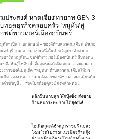
สมประสงค์ หาดเจียง’ทายาท GEN 3
ืบทอดธุรกิจครอบครัว ‘หมูหัน’สู่
อฟต์พาวเวอร์เมืองกบินทร์
มูหัน” เป็น 1 เอกลักษณ์ – ของดีตำบลลาดตะเคียน อำเภอ
ินทร์บุรี จนกลายมาเป็นหนึ่งในคำขวัญประจำตำบล ...
ายอาร์ท หมูหัน’... ซอฟต์พาวเวอร์เมืองกบินทร์ สืบทอด 3
นฯ มือหันสู้ไฟดิบ น้ำจิ้มสูตรเด็ดไม่ง้อมะนาว! จะมาเล่า
ื่องราวของดีเมนูเด็ด “หมูหัน” ตำบลลาดตะเคียนให้มา
นชิม-จองงานต่าง ๆเมนูส่งออกของดีชาวลาดตะเคียนกัน
มคำขวัญนี้ … “วัดโบสถ์อยู่คู่สงฆ์คงหลักพุทธ .....
พลิกผืนนาปลูก ‘ผักบุ้งซิ่ง’ ส่งขาย
ร้านหมูกระทะ รายได้สุดปัง!
ไอเดียสุดเจ๋ง! หนุ่มราชบุรี แปลง
โฉม ‘รถโบราณ’เนรมิตรร้านกุ้ง
ย่างเคลื่อนที่ตอบโจทย์คอปิ้งย่าง