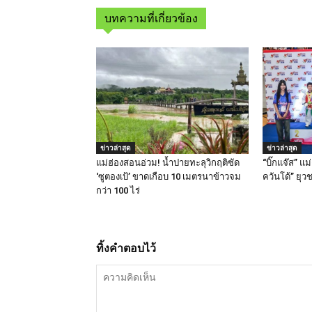
บทความที่เกี่ยวข้อง
ข่าวล่าสุด
ข่าวล่าสุด
แม่ฮ่องสอนอ่วม! น้ำปายทะลุวิกฤติซัด
“บิ๊กแจ๊ส” แม
‘ซูตองเป้’ ขาดเกือบ 10 เมตรนาข้าวจม
ควันโด้” ยุว
กว่า 100 ไร่
ทิ้งคำตอบไว้