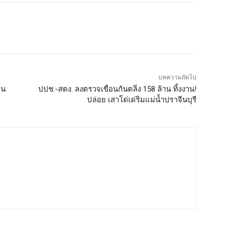
บทความถัดไป
าน
ปปช.-สตง. ลงตรวจเขื่อนกันตลิ่ง 158 ล้าน ทิ้งงาน!
ปล่อย เสาโด่เด่ริมแม่น้ำปราจีนบุรี