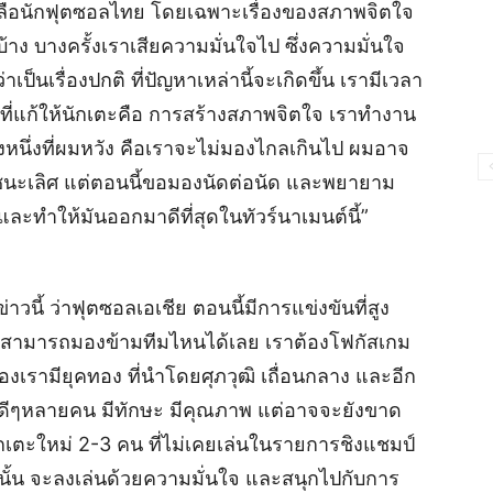
เหลือนักฟุตซอลไทย โดยเฉพาะเรื่องของสภาพจิตใจ
้าง บางครั้งเราเสียความมั่นใจไป ซึ่งความมั่นใจ
นเรื่องปกติ ที่ปัญหาเหล่านี้จะเกิดขึ้น เรามีเวลา
แรกที่แก้ให้นักเตะคือ การสร้างสภาพจิตใจ เราทำงาน
งหนึ่งที่ผมหวัง คือเราจะไม่มองไกลเกินไป ผมอาจ
งชนะเลิศ แต่ตอนนี้ขอมองนัดต่อนัด และพยายาม
และทำให้มันออกมาดีที่สุดในทัวร์นาเมนต์นี้”
นี้ ว่าฟุตซอลเอเชีย ตอนนี้มีการแข่งขันที่สูง
ราไม่สามารถมองข้ามทีมไหนได้เลย เราต้องโฟกัสเกม
ของเรามียุคทอง ที่นำโดยศุภวุฒิ เถื่อนกลาง และอีก
รุ่งดีๆหลายคน มีทักษะ มีคุณภาพ แต่อาจจะยังขาด
นักเตะใหม่ 2-3 คน ที่ไม่เคยเล่นในรายการชิงแชมป์
านั้น จะลงเล่นด้วยความมั่นใจ และสนุกไปกับการ