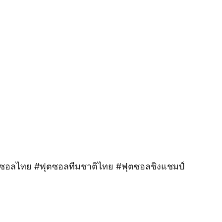
ตซอลไทย #ฟุตซอลทีมชาติไทย #ฟุตซอลชิงแชมป์