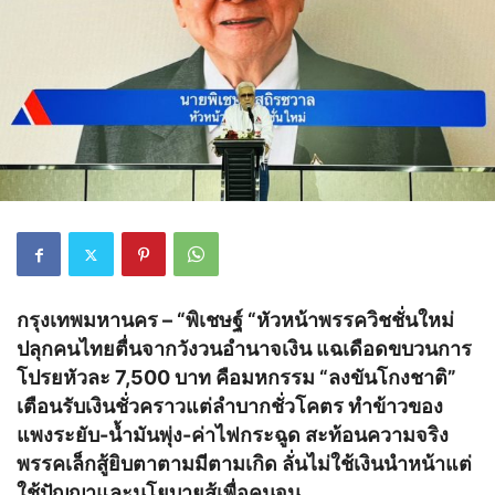
กรุงเทพมหานคร – “พิเชษฐ์ “หัวหน้าพรรควิชชั่นใหม่
ปลุกคนไทยตื่นจากวังวนอำนาจเงิน แฉเดือดขบวนการ
โปรยหัวละ 7,500 บาท คือมหกรรม “ลงขันโกงชาติ”
เตือนรับเงินชั่วคราวแต่ลำบากชั่วโคตร ทำข้าวของ
แพงระยับ-น้ำมันพุ่ง-ค่าไฟกระฉูด สะท้อนความจริง
พรรคเล็กสู้ยิบตาตามมีตามเกิด ลั่นไม่ใช้เงินนำหน้าแต่
ใช้ปัญญาและนโยบายสู้เพื่อคนจน