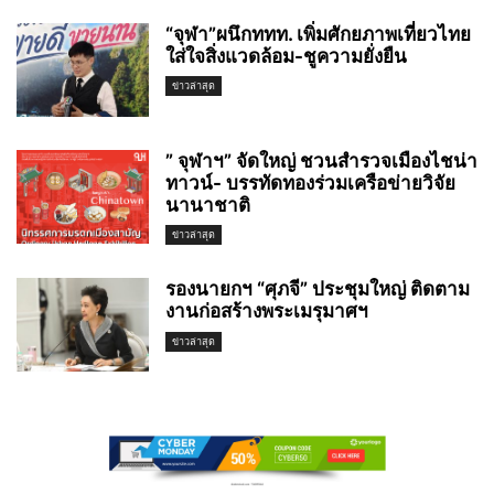
“จุฬา”ผนึกททท. เพิ่มศักยภาพเที่ยวไทย
ใส่ใจสิ่งแวดล้อม-ชูความยั่งยืน
ข่าวล่าสุด
” จุฬาฯ” จัดใหญ่ ชวนสำรวจเมืองไชน่า
ทาวน์- บรรทัดทองร่วมเครือข่ายวิจัย
นานาชาติ
ข่าวล่าสุด
รองนายกฯ “ศุภจี” ประชุมใหญ่ ติดตาม
งานก่อสร้างพระเมรุมาศฯ
ข่าวล่าสุด